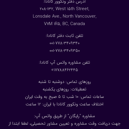
:آدرس دفتر ونکوور کانادا
208-132, West 15th Street,
Lonsdale Ave., North Vancouver,
V7M 1R5, BC, Canada
:تلفن ثابت دفتر کانادا
001-778-3409340
001-778-3409350
تلفن مشاوره واتس آپ کانادا:
17788462445+
روزهای تماس: دوشنبه تا شنبه
تعطیلات: روزهای یکشنبه
ساعات تماس: 10 شب تا 5 صبح به وقت ایران
اختلاف ساعت ونکوور کانادا با ایران: 1
2
ساعت
مشاوره “رایگان” از طریق واتس آپ:
جهت دریافت وقت مشاوره و تعیین مشاور تحصیلی، لطفا ابتدا از