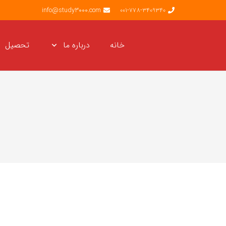
info@study3000.com
001-778-3409340
خانه
درباره ما
تحصیل