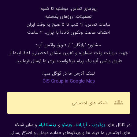
روزهای تماس: دوشنبه تا شنبه
تعطیلات: روزهای یکشنبه
ساعات تماس: 10 شب تا 5 صبح به وقت ایران
اختلاف ساعت ونکوور کانادا با ایران: 1
2
ساعت
مشاوره “رایگان” از طریق واتس آپ:
جهت دریافت وقت مشاوره و تعیین مشاور تحصیلی، لطفا ابتدا از
طریق واتس آپ یک پیام درخواست برای ما ارسال فرمایید.
لینک آدرس ما در گوگل مپ:
CIS Group in Google Map
groups
شبکه های اجتماعی
در کانال های
یوتیوب
،
آپارات
،
ویمئو
و
اینستاگرام
و سایر شبکه
های اجتماعی ما فیلم ها و ویدئوهای جذاب، دیدنی و اطلاع رسانی