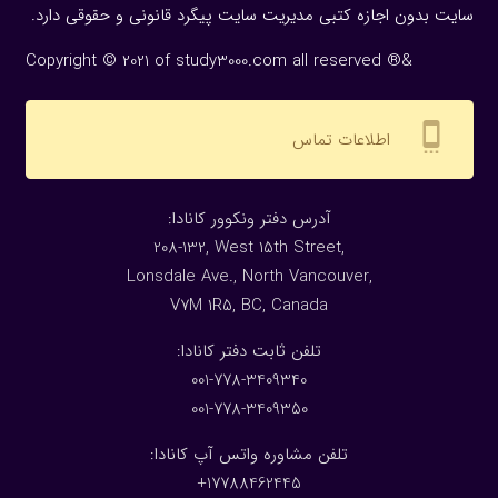
سایت بدون اجازه كتبی مدیریت سایت پیگرد قانونی و حقوقی دارد.
Copyright © 2021 of study3000.com all reserved ®&
settings_cell
اطلاعات تماس
:آدرس دفتر ونکوور کانادا
208-132, West 15th Street,
Lonsdale Ave., North Vancouver,
V7M 1R5, BC, Canada
:تلفن ثابت دفتر کانادا
001-778-3409340
001-778-3409350
تلفن مشاوره واتس آپ کانادا:
17788462445+