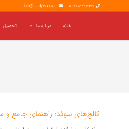
info@study3000.com
001-778-3409340
خانه
درباره ما
تحصیل
کالج‌های سوئد: راهنمای جامع و م