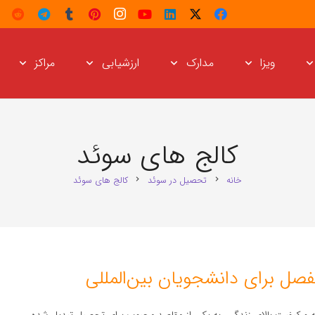
ویزا
مدارک
ارزشیابی
مراکز
کالج های سوئد
خانه
تحصیل در سوئد
کالج های سوئد
chevron_right
chevron_right
فصل برای دانشجویان بین‌المللی