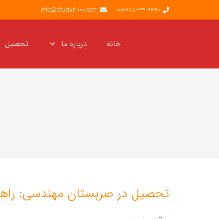
info@study3000.com
001-778-3409340
خانه
درباره ما
تحصیل
تحصیل در صربستان مهندسی: راهنم