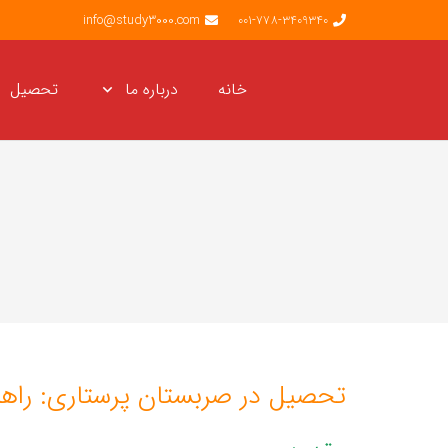
info@study3000.com
001-778-3409340
خانه
درباره ما
تحصیل
تحصیل در صربستان پرستاری: راهنم