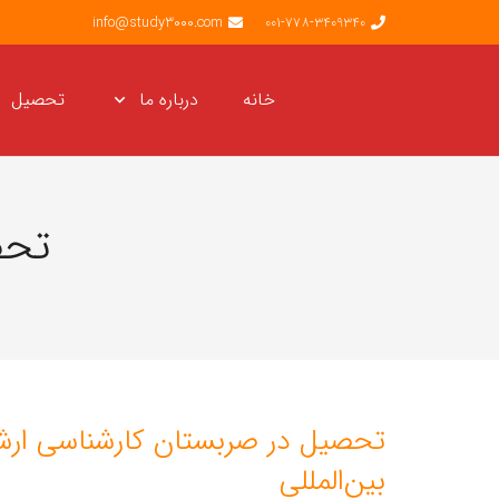
info@study3000.com
001-778-3409340
خانه
درباره ما
تحصیل
تحص
تحصیل در صربستان کارشناسی ارشد
بین‌المللی