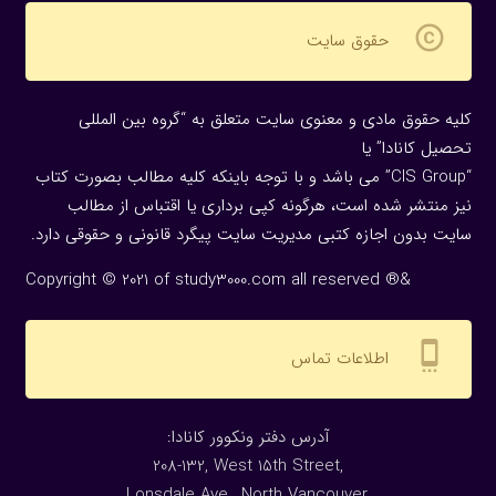
copyright
حقوق سایت
کلیه حقوق مادی و معنوی سایت متعلق به “گروه بین المللی
تحصیل کانادا” یا
“CIS Group” می باشد و با توجه باینکه کلیه مطالب بصورت کتاب
نیز منتشر شده است، هرگونه كپی برداری یا اقتباس از مطالب
سایت بدون اجازه كتبی مدیریت سایت پیگرد قانونی و حقوقی دارد.
Copyright © 2021 of study3000.com all reserved ®&
settings_cell
اطلاعات تماس
:آدرس دفتر ونکوور کانادا
208-132, West 15th Street,
Lonsdale Ave., North Vancouver,