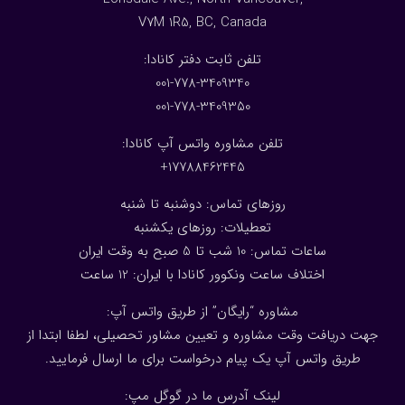
V7M 1R5, BC, Canada
:تلفن ثابت دفتر کانادا
001-778-3409340
001-778-3409350
تلفن مشاوره واتس آپ کانادا:
17788462445+
روزهای تماس: دوشنبه تا شنبه
تعطیلات: روزهای یکشنبه
ساعات تماس: 10 شب تا 5 صبح به وقت ایران
اختلاف ساعت ونکوور کانادا با ایران: 1
2
ساعت
مشاوره “رایگان” از طریق واتس آپ:
جهت دریافت وقت مشاوره و تعیین مشاور تحصیلی، لطفا ابتدا از
طریق واتس آپ یک پیام درخواست برای ما ارسال فرمایید.
لینک آدرس ما در گوگل مپ: