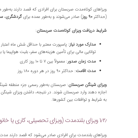
ویزاهای کوتاه‌مدت صربستان برای افرادی که قصد دارند به‌طور م
(حداکثر
۹۰ روز
) صادر می‌شوند و به‌طور عمده برای
گردشگری
،
سف
شرایط دریافت ویزای کوتاه‌مدت صربستان
:
مدارک مورد نیاز
: پاسپورت معتبر با حداقل شش ماه اعتبار 
توانایی مالی برای تأمین هزینه‌های سفر، بلیت هواپیما یا بر
مدت زمان صدور
: معمولاً بین ۷ تا ۱۰ روز کاری
مدت اقامت
: حداکثر ۹۰ روز در هر دوره ۱۸۰ روز
ویزای شینگن صربستان
: صربستان به‌طور رسمی جزء منطقه شینگن
اجازه دهند وارد صربستان شوند. در نتیجه، داشتن ویزای شینگن 
به شرایط و توافقات بین کشورها.
۱٫۲٫ ویزای بلندمدت (ویزای تحصیلی، کاری یا خانوادگی)
ویزاهای بلندمدت برای افرادی صادر می‌شود که قصد دارند مدت طو