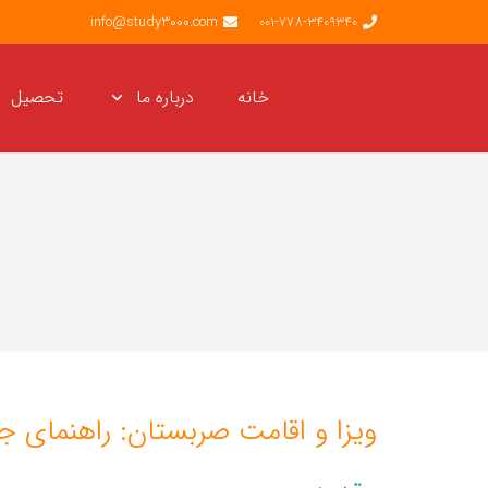
info@study3000.com
001-778-3409340
خانه
درباره ما
تحصیل
ویزا و اقامت صربستان: راهنمای ج