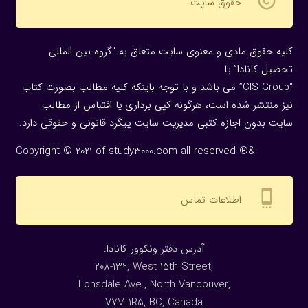
copyright
حقوق سایت
کلیه حقوق مادی و معنوی سایت متعلق به “گروه بین المللی
تحصیل کانادا” یا
“CIS Group” می باشد و با توجه باینکه کلیه مطالب بصورت کتاب
نیز منتشر شده است، هرگونه كپی برداری یا اقتباس از مطالب
سایت بدون اجازه كتبی مدیریت سایت پیگرد قانونی و حقوقی دارد.
Copyright © 2021 of study3000.com all reserved ®&
settings_cell
اطلاعات تماس
:آدرس دفتر ونکوور کانادا
208-132, West 15th Street,
Lonsdale Ave., North Vancouver,
V7M 1R5, BC, Canada