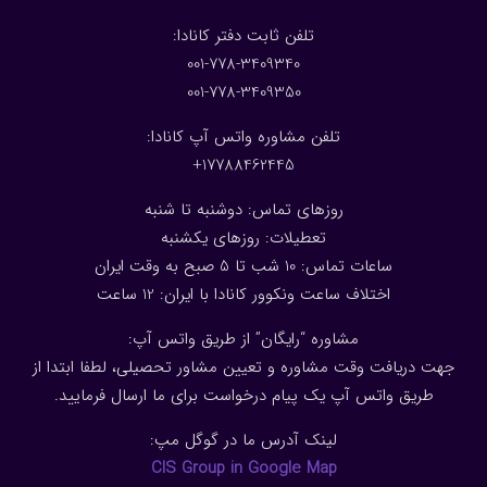
:تلفن ثابت دفتر کانادا
001-778-3409340
001-778-3409350
تلفن مشاوره واتس آپ کانادا:
17788462445+
روزهای تماس: دوشنبه تا شنبه
تعطیلات: روزهای یکشنبه
ساعات تماس: 10 شب تا 5 صبح به وقت ایران
اختلاف ساعت ونکوور کانادا با ایران: 1
2
ساعت
مشاوره “رایگان” از طریق واتس آپ:
جهت دریافت وقت مشاوره و تعیین مشاور تحصیلی، لطفا ابتدا از
طریق واتس آپ یک پیام درخواست برای ما ارسال فرمایید.
لینک آدرس ما در گوگل مپ:
CIS Group in Google Map