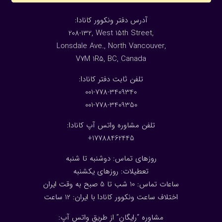
:آدرس دفتر ونکوور کانادا
208-132, West 15th Street,
Lonsdale Ave., North Vancouver,
V7M 1R5, BC, Canada
:تلفن ثابت دفتر کانادا
001-778-3409340
001-778-3409350
تلفن مشاوره واتس آپ کانادا:
17788462445+
روزهای تماس: دوشنبه تا شنبه
تعطیلات: روزهای یکشنبه
ساعات تماس: 10 شب تا 5 صبح به وقت ایران
اختلاف ساعت ونکوور کانادا با ایران: 1
2
ساعت
مشاوره “رایگان” از طریق واتس آپ: