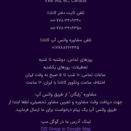
V7M 1R5, BC, Canada
:تلفن ثابت دفتر کانادا
001-778-3409340
001-778-3409350
تلفن مشاوره واتس آپ کانادا:
17788462445+
روزهای تماس: دوشنبه تا شنبه
تعطیلات: روزهای یکشنبه
ساعات تماس: 10 شب تا 5 صبح به وقت ایران
اختلاف ساعت ونکوور کانادا با ایران: 1
2
ساعت
مشاوره “رایگان” از طریق واتس آپ:
جهت دریافت وقت مشاوره و تعیین مشاور تحصیلی، لطفا ابتدا از
طریق واتس آپ یک پیام درخواست برای ما ارسال فرمایید.
لینک آدرس ما در گوگل مپ:
CIS Group in Google Map