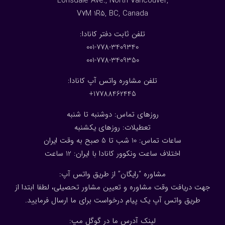
Lonsdale Ave., North Vancouver,
V7M 1R5, BC, Canada
:تلفن ثابت دفتر کانادا
001-778-3409340
001-778-3409350
تلفن مشاوره واتس آپ کانادا:
17788462445+
روزهای تماس: دوشنبه تا شنبه
تعطیلات: روزهای یکشنبه
ساعات تماس: 10 شب تا 5 صبح به وقت ایران
اختلاف ساعت ونکوور کانادا با ایران: 1
2
ساعت
مشاوره “رایگان” از طریق واتس آپ:
جهت دریافت وقت مشاوره و تعیین مشاور تحصیلی، لطفا ابتدا از
طریق واتس آپ یک پیام درخواست برای ما ارسال فرمایید.
لینک آدرس ما در گوگل مپ: