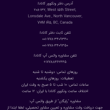
:آدرس دفتر ونکوور کانادا
208-132, West 15th Street,
Lonsdale Ave., North Vancouver,
V7M 1R5, BC, Canada
:تلفن ثابت دفتر کانادا
001-778-3409340
001-778-3409350
تلفن مشاوره واتس آپ کانادا:
17788462445+
روزهای تماس: دوشنبه تا شنبه
تعطیلات: روزهای یکشنبه
ساعات تماس: 10 شب تا 5 صبح به وقت ایران
اختلاف ساعت ونکوور کانادا با ایران: 1
2
ساعت
مشاوره “رایگان” از طریق واتس آپ:
جهت دریافت وقت مشاوره و تعیین مشاور تحصیلی، لطفا ابتدا از