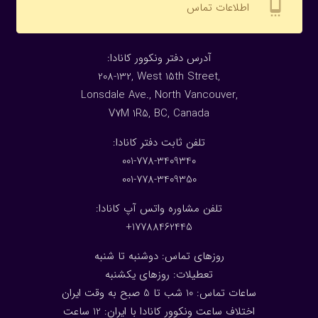
settings_cell
اطلاعات تماس
:آدرس دفتر ونکوور کانادا
208-132, West 15th Street,
Lonsdale Ave., North Vancouver,
V7M 1R5, BC, Canada
:تلفن ثابت دفتر کانادا
001-778-3409340
001-778-3409350
تلفن مشاوره واتس آپ کانادا:
17788462445+
روزهای تماس: دوشنبه تا شنبه
تعطیلات: روزهای یکشنبه
ساعات تماس: 10 شب تا 5 صبح به وقت ایران
اختلاف ساعت ونکوور کانادا با ایران: 1
2
ساعت