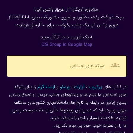
مشاوره “رایگان” از طریق واتس آپ:
جهت دریافت وقت مشاوره و تعیین مشاور تحصیلی، لطفا ابتدا از
طریق واتس آپ یک پیام درخواست برای ما ارسال فرمایید.
لینک آدرس ما در گوگل مپ:
CIS Group in Google Map
groups
شبکه های اجتماعی
در کانال های
یوتیوب
،
آپارات
،
ویمئو
و
اینستاگرام
و سایر شبکه
های اجتماعی ما فیلم ها و ویدئوهای جذاب، دیدنی و اطلاع رسانی
بسیار زیادی در رابطه با کالج ها، دانشگاههای کشورهای مختلف
جهان وجود دارد که دیدن این ویدئوها خالی از لطف نیست و می
توانید اطلاعات بسیار زیادی را دریافت دارید.
ما را از نظرات خوب خود بی بهره نگذارید.