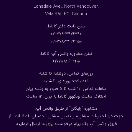
Lonsdale Ave., North Vancouver,
V7M 1R5, BC, Canada
:تلفن ثابت دفتر کانادا
001-778-3409340
001-778-3409350
تلفن مشاوره واتس آپ کانادا:
17788462445+
روزهای تماس: دوشنبه تا شنبه
تعطیلات: روزهای یکشنبه
ساعات تماس: 10 شب تا 5 صبح به وقت ایران
اختلاف ساعت ونکوور کانادا با ایران: 1
2
ساعت
مشاوره “رایگان” از طریق واتس آپ:
جهت دریافت وقت مشاوره و تعیین مشاور تحصیلی، لطفا ابتدا از
طریق واتس آپ یک پیام درخواست برای ما ارسال فرمایید.