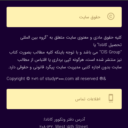
copyright
حقوق سایت
کلیه حقوق مادی و معنوی سایت متعلق به “گروه بین المللی
تحصیل کانادا” یا
“CIS Group” می باشد و با توجه باینکه کلیه مطالب بصورت کتاب
نیز منتشر شده است، هرگونه كپی برداری یا اقتباس از مطالب
سایت بدون اجازه كتبی مدیریت سایت پیگرد قانونی و حقوقی دارد.
Copyright © 2021 of study3000.com all reserved ®&
settings_cell
اطلاعات تماس
:آدرس دفتر ونکوور کانادا
208-132, West 15th Street,