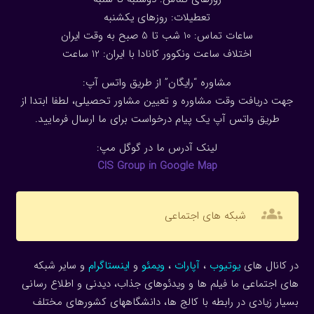
تعطیلات: روزهای یکشنبه
ساعات تماس: 10 شب تا 5 صبح به وقت ایران
اختلاف ساعت ونکوور کانادا با ایران: 1
2
ساعت
مشاوره “رایگان” از طریق واتس آپ:
جهت دریافت وقت مشاوره و تعیین مشاور تحصیلی، لطفا ابتدا از
طریق واتس آپ یک پیام درخواست برای ما ارسال فرمایید.
لینک آدرس ما در گوگل مپ:
CIS Group in Google Map
groups
شبکه های اجتماعی
در کانال های
یوتیوب
،
آپارات
،
ویمئو
و
اینستاگرام
و سایر شبکه
های اجتماعی ما فیلم ها و ویدئوهای جذاب، دیدنی و اطلاع رسانی
بسیار زیادی در رابطه با کالج ها، دانشگاههای کشورهای مختلف