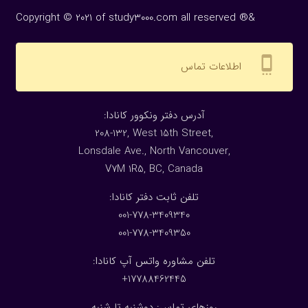
Copyright © 2021 of study3000.com all reserved ®&
settings_cell
اطلاعات تماس
:آدرس دفتر ونکوور کانادا
208-132, West 15th Street,
Lonsdale Ave., North Vancouver,
V7M 1R5, BC, Canada
:تلفن ثابت دفتر کانادا
001-778-3409340
001-778-3409350
تلفن مشاوره واتس آپ کانادا:
17788462445+
روزهای تماس: دوشنبه تا شنبه