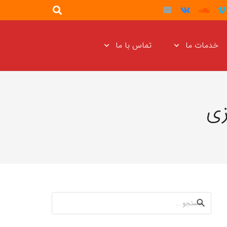
خدمات ما
تماس با ما
زی
جستجو
برای: