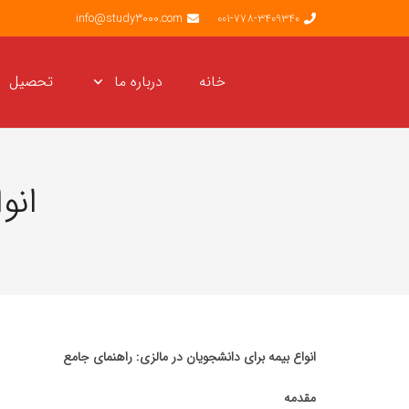
info@study3000.com
001-778-3409340
خانه
درباره ما
تحصیل
انو
انواع بیمه برای دانشجویان در مالزی: راهنمای جامع
مقدمه