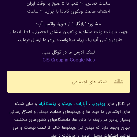
ساعات تماس: 10 شب تا 5 صبح به وقت ایران
اختلاف ساعت ونکوور کانادا با ایران: 1
2
ساعت
مشاوره “رایگان” از طریق واتس آپ:
جهت دریافت وقت مشاوره و تعیین مشاور تحصیلی، لطفا ابتدا از
طریق واتس آپ یک پیام درخواست برای ما ارسال فرمایید.
لینک آدرس ما در گوگل مپ:
CIS Group in Google Map
groups
شبکه های اجتماعی
در کانال های
یوتیوب
،
آپارات
،
ویمئو
و
اینستاگرام
و سایر شبکه
های اجتماعی ما فیلم ها و ویدئوهای جذاب، دیدنی و اطلاع رسانی
بسیار زیادی در رابطه با کالج ها، دانشگاههای کشورهای مختلف
جهان وجود دارد که دیدن این ویدئوها خالی از لطف نیست و می
توانید اطلاعات بسیار زیادی را دریافت دارید.