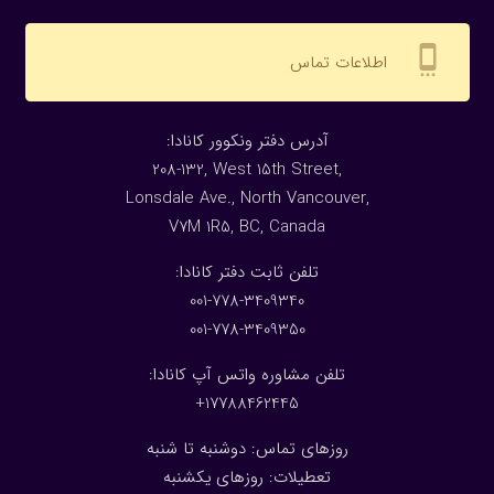
settings_cell
اطلاعات تماس
:آدرس دفتر ونکوور کانادا
208-132, West 15th Street,
Lonsdale Ave., North Vancouver,
V7M 1R5, BC, Canada
:تلفن ثابت دفتر کانادا
001-778-3409340
001-778-3409350
تلفن مشاوره واتس آپ کانادا:
17788462445+
روزهای تماس: دوشنبه تا شنبه
تعطیلات: روزهای یکشنبه