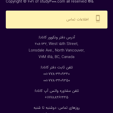
Copyright © 2021 of study3000.com all reserved ®&
settings_cell
اطلاعات تماس
:آدرس دفتر ونکوور کانادا
208-132, West 15th Street,
Lonsdale Ave., North Vancouver,
V7M 1R5, BC, Canada
:تلفن ثابت دفتر کانادا
001-778-3409340
001-778-3409350
تلفن مشاوره واتس آپ کانادا:
17788462445+
روزهای تماس: دوشنبه تا شنبه