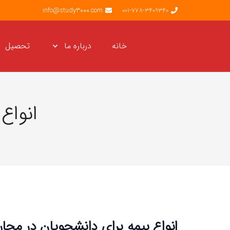
info@study3000.com
001-778-3409340
خانه
درباره ما
تحصیل
انواع
انواع بیمه برای دانشجویان در مجا