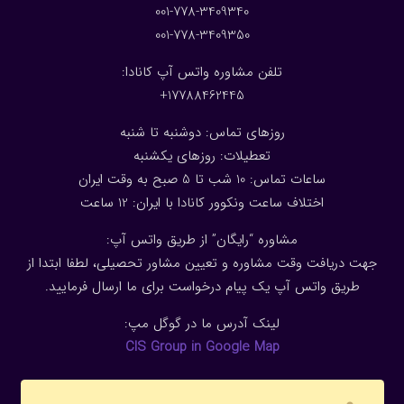
001-778-3409340
001-778-3409350
تلفن مشاوره واتس آپ کانادا:
17788462445+
روزهای تماس: دوشنبه تا شنبه
تعطیلات: روزهای یکشنبه
ساعات تماس: 10 شب تا 5 صبح به وقت ایران
اختلاف ساعت ونکوور کانادا با ایران: 1
2
ساعت
مشاوره “رایگان” از طریق واتس آپ:
جهت دریافت وقت مشاوره و تعیین مشاور تحصیلی، لطفا ابتدا از
طریق واتس آپ یک پیام درخواست برای ما ارسال فرمایید.
لینک آدرس ما در گوگل مپ:
CIS Group in Google Map