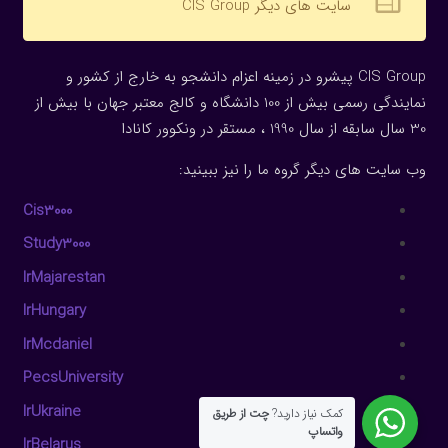
web
سایت های دیگر CIS Group
CIS Group پیشرو در زمینه اعزام دانشجو به خارج از کشور و
نمایندگی رسمی بیش از 100 دانشگاه و کالج معتبر جهان با بیش از
30 سال سابقه از سال 1990 ، مستقر در ونکوور کانادا
وب سایت های دیگر گروه ما را نیز ببینید:
Cis3000
Study3000
IrMajarestan
IrHungary
IrMcdaniel
PecsUniversity
IrUkraine
کمک نیاز دارید?
چت از طریق
واتساپ
IrBelarus