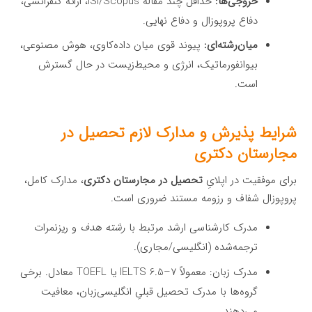
خروجی‌ها:
حداقل چند مقاله ISI/Scopus، ارائه کنفرانسی،
دفاع پروپوزال و دفاع نهایی.
میان‌رشته‌ای:
پیوند قوی میان داده‌کاوی، هوش مصنوعی،
بیوانفورماتیک، انرژی و محیط‌زیست در حال گسترش
است.
شرایط پذیرش و مدارک لازم تحصیل در
مجارستان دکتری
برای موفقیت در اپلایِ
تحصیل در مجارستان دکتری
، مدارک کامل،
پروپوزال شفاف و رزومه مستند ضروری است.
مدرک کارشناسی ارشد مرتبط با
رشته هدف
و ریزنمرات
ترجمه‌شده (انگلیسی/مجاری).
مدرک زبان: معمولاً IELTS 6.5–۷ یا TOEFL معادل. برخی
گروه‌ها با مدرک تحصیل قبلیِ انگلیسی‌زبان، معافیت
می‌دهند.