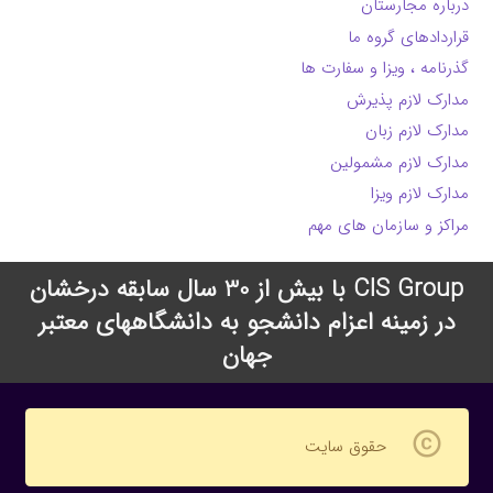
درباره مجارستان
قراردادهای گروه ما
گذرنامه ، ویزا و سفارت ها
مدارک لازم پذیرش
مدارک لازم زبان
مدارک لازم مشمولین
مدارک لازم ویزا
مراکز و سازمان های مهم
CIS Group با بیش از 30 سال سابقه درخشان
در زمینه اعزام دانشجو به دانشگاههای معتبر
جهان
copyright
حقوق سایت