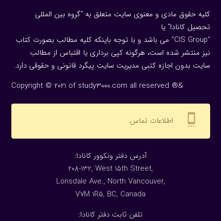
کلیه حقوق مادی و معنوی سایت متعلق به “گروه بین المللی
تحصیل کانادا” یا
“CIS Group” می باشد و با توجه باینکه کلیه مطالب بصورت کتاب
نیز منتشر شده است، هرگونه كپی برداری یا اقتباس از مطالب
سایت بدون اجازه كتبی مدیریت سایت پیگرد قانونی و حقوقی دارد.
Copyright © 2021 of study3000.com all reserved ®&
settings_cell
اطلاعات تماس
:آدرس دفتر ونکوور کانادا
208-132, West 15th Street,
Lonsdale Ave., North Vancouver,
V7M 1R5, BC, Canada
:تلفن ثابت دفتر کانادا