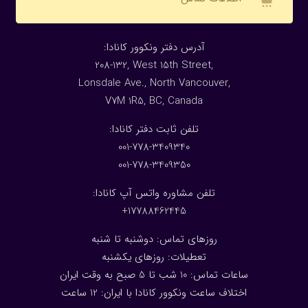
:آدرس دفتر ونکوور کانادا
208-132, West 15th Street,
Lonsdale Ave., North Vancouver,
V7M 1R5, BC, Canada
:تلفن ثابت دفتر کانادا
001-778-3409340
001-778-3409350
تلفن مشاوره واتس آپ کانادا:
17788462445+
روزهای تماس: دوشنبه تا شنبه
تعطیلات: روزهای یکشنبه
ساعات تماس: 10 شب تا 5 صبح به وقت ایران
اختلاف ساعت ونکوور کانادا با ایران: 1
2
ساعت