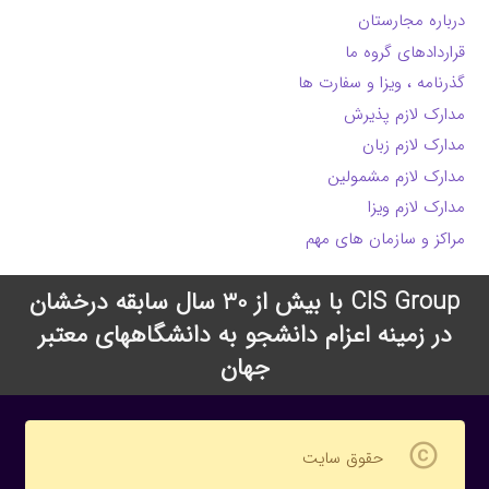
درباره مجارستان
قراردادهای گروه ما
گذرنامه ، ویزا و سفارت ها
مدارک لازم پذیرش
مدارک لازم زبان
مدارک لازم مشمولین
مدارک لازم ویزا
مراکز و سازمان های مهم
CIS Group با بیش از 30 سال سابقه درخشان
در زمینه اعزام دانشجو به دانشگاههای معتبر
جهان
copyright
حقوق سایت