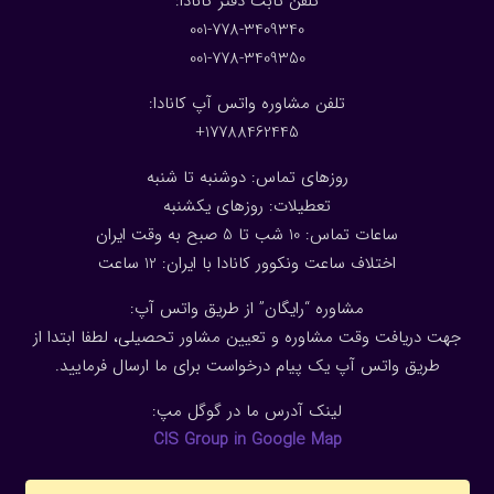
:تلفن ثابت دفتر کانادا
001-778-3409340
001-778-3409350
تلفن مشاوره واتس آپ کانادا:
17788462445+
روزهای تماس: دوشنبه تا شنبه
تعطیلات: روزهای یکشنبه
ساعات تماس: 10 شب تا 5 صبح به وقت ایران
اختلاف ساعت ونکوور کانادا با ایران: 1
2
ساعت
مشاوره “رایگان” از طریق واتس آپ:
جهت دریافت وقت مشاوره و تعیین مشاور تحصیلی، لطفا ابتدا از
طریق واتس آپ یک پیام درخواست برای ما ارسال فرمایید.
لینک آدرس ما در گوگل مپ:
CIS Group in Google Map