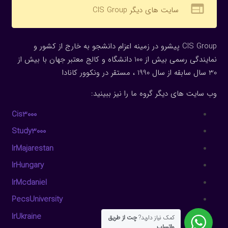
web
سایت های دیگر CIS Group
CIS Group پیشرو در زمینه اعزام دانشجو به خارج از کشور و
نمایندگی رسمی بیش از 100 دانشگاه و کالج معتبر جهان با بیش از
30 سال سابقه از سال 1990 ، مستقر در ونکوور کانادا
وب سایت های دیگر گروه ما را نیز ببینید:
Cis3000
Study3000
IrMajarestan
IrHungary
IrMcdaniel
PecsUniversity
IrUkraine
کمک نیاز دارید?
چت از طریق
واتساپ