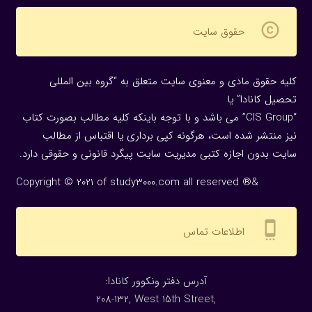
copyright
حقوق سایت
کلیه حقوق مادی و معنوی سایت متعلق به “گروه بین المللی
تحصیل کانادا” یا
“CIS Group” می باشد و با توجه باینکه کلیه مطالب بصورت کتاب
نیز منتشر شده است، هرگونه كپی برداری یا اقتباس از مطالب
سایت بدون اجازه كتبی مدیریت سایت پیگرد قانونی و حقوقی دارد.
Copyright © 2021 of study3000.com all reserved ®&
settings_cell
اطلاعات تماس
:آدرس دفتر ونکوور کانادا
208-132, West 15th Street,