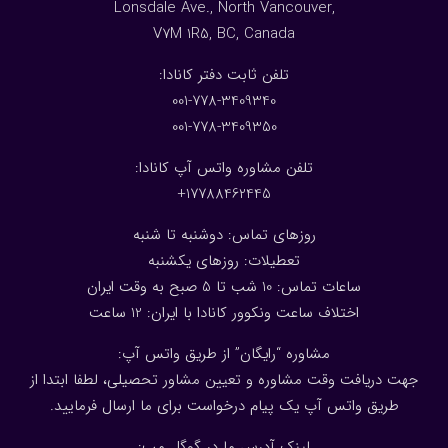
Lonsdale Ave., North Vancouver,
V7M 1R5, BC, Canada
:تلفن ثابت دفتر کانادا
001-778-3409340
001-778-3409350
تلفن مشاوره واتس آپ کانادا:
17788462445+
روزهای تماس: دوشنبه تا شنبه
تعطیلات: روزهای یکشنبه
ساعات تماس: 10 شب تا 5 صبح به وقت ایران
اختلاف ساعت ونکوور کانادا با ایران: 1
2
ساعت
مشاوره “رایگان” از طریق واتس آپ:
جهت دریافت وقت مشاوره و تعیین مشاور تحصیلی، لطفا ابتدا از
طریق واتس آپ یک پیام درخواست برای ما ارسال فرمایید.
لینک آدرس ما در گوگل مپ: