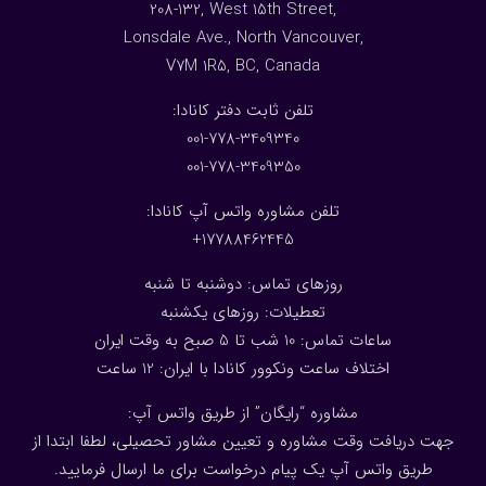
208-132, West 15th Street,
Lonsdale Ave., North Vancouver,
V7M 1R5, BC, Canada
:تلفن ثابت دفتر کانادا
001-778-3409340
001-778-3409350
تلفن مشاوره واتس آپ کانادا:
17788462445+
روزهای تماس: دوشنبه تا شنبه
تعطیلات: روزهای یکشنبه
ساعات تماس: 10 شب تا 5 صبح به وقت ایران
اختلاف ساعت ونکوور کانادا با ایران: 1
2
ساعت
مشاوره “رایگان” از طریق واتس آپ:
جهت دریافت وقت مشاوره و تعیین مشاور تحصیلی، لطفا ابتدا از
طریق واتس آپ یک پیام درخواست برای ما ارسال فرمایید.