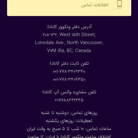
settings_cell
اطلاعات تماس
:آدرس دفتر ونکوور کانادا
208-132, West 15th Street,
Lonsdale Ave., North Vancouver,
V7M 1R5, BC, Canada
:تلفن ثابت دفتر کانادا
001-778-3409340
001-778-3409350
تلفن مشاوره واتس آپ کانادا:
17788462445+
روزهای تماس: دوشنبه تا شنبه
تعطیلات: روزهای یکشنبه
ساعات تماس: 10 شب تا 5 صبح به وقت ایران
اختلاف ساعت ونکوور کانادا با ایران: 1
2
ساعت