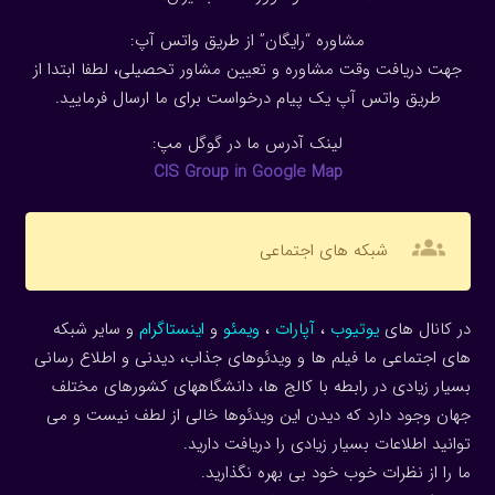
مشاوره “رایگان” از طریق واتس آپ:
جهت دریافت وقت مشاوره و تعیین مشاور تحصیلی، لطفا ابتدا از
طریق واتس آپ یک پیام درخواست برای ما ارسال فرمایید.
لینک آدرس ما در گوگل مپ:
CIS Group in Google Map
groups
شبکه های اجتماعی
در کانال های
یوتیوب
،
آپارات
،
ویمئو
و
اینستاگرام
و سایر شبکه
های اجتماعی ما فیلم ها و ویدئوهای جذاب، دیدنی و اطلاع رسانی
بسیار زیادی در رابطه با کالج ها، دانشگاههای کشورهای مختلف
جهان وجود دارد که دیدن این ویدئوها خالی از لطف نیست و می
توانید اطلاعات بسیار زیادی را دریافت دارید.
ما را از نظرات خوب خود بی بهره نگذارید.