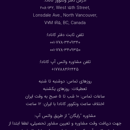
:آدرس دفتر ونکوور کانادا
208-132, West 15th Street,
Lonsdale Ave., North Vancouver,
V7M 1R5, BC, Canada
:تلفن ثابت دفتر کانادا
001-778-3409340
001-778-3409350
تلفن مشاوره واتس آپ کانادا:
17788462445+
روزهای تماس: دوشنبه تا شنبه
تعطیلات: روزهای یکشنبه
ساعات تماس: 10 شب تا 5 صبح به وقت ایران
اختلاف ساعت ونکوور کانادا با ایران: 1
2
ساعت
مشاوره “رایگان” از طریق واتس آپ:
جهت دریافت وقت مشاوره و تعیین مشاور تحصیلی، لطفا ابتدا از