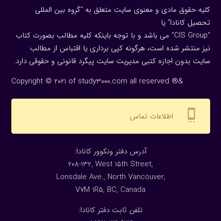
کلیه حقوق مادی و معنوی سایت متعلق به “گروه بین المللی
تحصیل کانادا” یا
“CIS Group” می باشد و با توجه باینکه کلیه مطالب بصورت کتاب
نیز منتشر شده است، هرگونه كپی برداری یا اقتباس از مطالب
سایت بدون اجازه كتبی مدیریت سایت پیگرد قانونی و حقوقی دارد.
Copyright © 2021 of study3000.com all reserved ®&
settings_cell
اطلاعات تماس
:آدرس دفتر ونکوور کانادا
208-132, West 15th Street,
Lonsdale Ave., North Vancouver,
V7M 1R5, BC, Canada
:تلفن ثابت دفتر کانادا