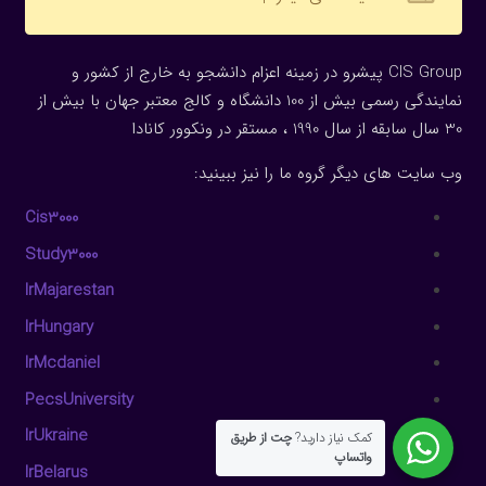
CIS Group پیشرو در زمینه اعزام دانشجو به خارج از کشور و
نمایندگی رسمی بیش از 100 دانشگاه و کالج معتبر جهان با بیش از
30 سال سابقه از سال 1990 ، مستقر در ونکوور کانادا
وب سایت های دیگر گروه ما را نیز ببینید:
Cis3000
Study3000
IrMajarestan
IrHungary
IrMcdaniel
PecsUniversity
IrUkraine
کمک نیاز دارید?
چت از طریق
واتساپ
IrBelarus