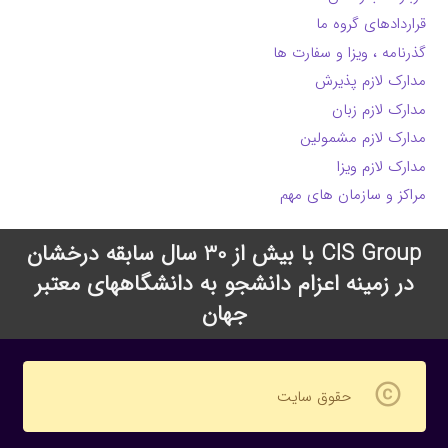
قراردادهای گروه ما
گذرنامه ، ویزا و سفارت ها
مدارک لازم پذیرش
مدارک لازم زبان
مدارک لازم مشمولین
مدارک لازم ویزا
مراکز و سازمان های مهم
CIS Group با بیش از 30 سال سابقه درخشان
در زمینه اعزام دانشجو به دانشگاههای معتبر
جهان
copyright
حقوق سایت