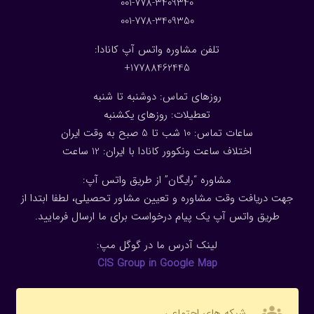
001-778-3409340
001-778-3409350
تلفن مشاوره واتس آپ کانادا:
17788462445+
روزهای تماس: دوشنبه تا شنبه
تعطیلات: روزهای یکشنبه
ساعات تماس: 10 شب تا 5 صبح به وقت ایران
اختلاف ساعت ونکوور کانادا با ایران: 1
2
ساعت
مشاوره “رایگان” از طریق واتس آپ:
جهت دریافت وقت مشاوره و تعیین مشاور تحصیلی، لطفا ابتدا از
طریق واتس آپ یک پیام درخواست برای ما ارسال فرمایید.
لینک آدرس ما در گوگل مپ:
CIS Group in Google Map
groups
شبکه های اجتماعی