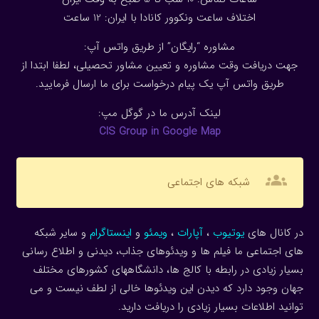
اختلاف ساعت ونکوور کانادا با ایران: 1
2
ساعت
مشاوره “رایگان” از طریق واتس آپ:
جهت دریافت وقت مشاوره و تعیین مشاور تحصیلی، لطفا ابتدا از
طریق واتس آپ یک پیام درخواست برای ما ارسال فرمایید.
لینک آدرس ما در گوگل مپ:
CIS Group in Google Map
groups
شبکه های اجتماعی
در کانال های
یوتیوب
،
آپارات
،
ویمئو
و
اینستاگرام
و سایر شبکه
های اجتماعی ما فیلم ها و ویدئوهای جذاب، دیدنی و اطلاع رسانی
بسیار زیادی در رابطه با کالج ها، دانشگاههای کشورهای مختلف
جهان وجود دارد که دیدن این ویدئوها خالی از لطف نیست و می
توانید اطلاعات بسیار زیادی را دریافت دارید.