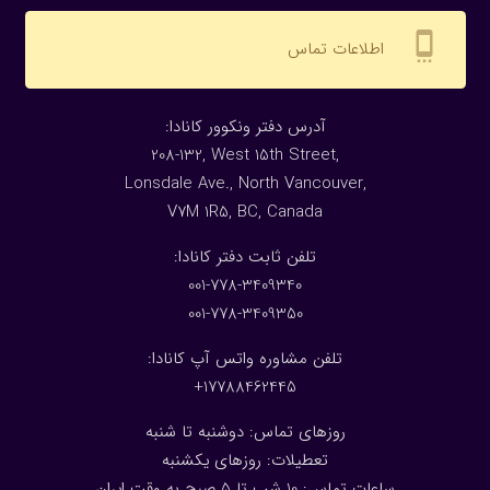
settings_cell
اطلاعات تماس
:آدرس دفتر ونکوور کانادا
208-132, West 15th Street,
Lonsdale Ave., North Vancouver,
V7M 1R5, BC, Canada
:تلفن ثابت دفتر کانادا
001-778-3409340
001-778-3409350
تلفن مشاوره واتس آپ کانادا:
17788462445+
روزهای تماس: دوشنبه تا شنبه
تعطیلات: روزهای یکشنبه
ساعات تماس: 10 شب تا 5 صبح به وقت ایران