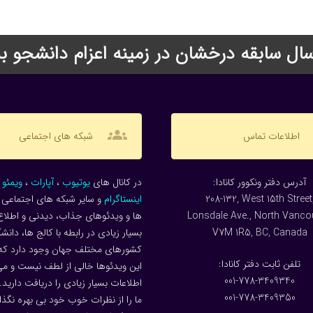
groups
اطلاعات تماس
شبکه های اجتماعی
:آدرس دفتر ونکوور کانادا
در کانال های
یوتیوب
،
آپارات
،
ویمئو
و
208-132, West 15th Street
اینستاگرام
و سایر شبکه های اجتماعی م
Lonsdale Ave., North Vanco
ها و ویدئوهای جذاب، دیدنی و اطلاع
V7M 1R5, BC, Canada
بسیار زیادی در رابطه با کالج ها، دانش
کشورهای مختلف جهان وجود دارد که
:تلفن ثابت دفتر کانادا
این ویدئوها خالی از لطف نیست و می 
001-778-3409340
اطلاعات بسیار زیادی را دریافت دارید.
001-778-3409350
ما را از نظرات خوب خود بی بهره نگذار