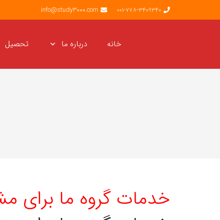
info@study3000.com
001-778-3409340
خانه
درباره ما
تحصیل
خدمات گروه ما برای مش