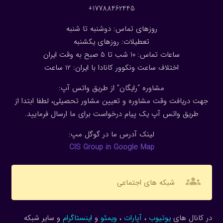
17788462445+
روزهای تماس: دوشنبه تا شنبه
تعطیلات: روزهای یکشنبه
ساعات تماس: 10 شب تا 5 صبح به وقت ایران
اختلاف ساعت ونکوور کانادا با ایران: 1
2
ساعت
مشاوره “رایگان” از طریق واتس آپ:
جهت دریافت وقت مشاوره و تعیین مشاور تحصیلی، لطفا ابتدا از
طریق واتس آپ یک پیام درخواست برای ما ارسال فرمایید.
لینک آدرس ما در گوگل مپ:
CIS Group in Google Map
groups
شبکه های اجتماعی
در کانال های
یوتیوب
،
آپارات
،
ویمئو
و
اینستاگرام
و سایر شبکه