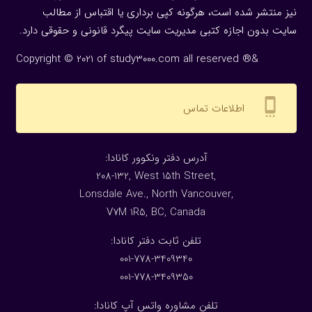
نیز منتشر شده است، هرگونه كپی برداری یا اقتباس از مطالب
سایت بدون اجازه كتبی مدیریت سایت پیگرد قانونی و حقوقی دارد.
Copyright © 2021 of study3000.com all reserved ®&
settings_cell
اطلاعات تماس
:آدرس دفتر ونکوور کانادا
208-132, West 15th Street,
Lonsdale Ave., North Vancouver,
V7M 1R5, BC, Canada
:تلفن ثابت دفتر کانادا
001-778-3409340
001-778-3409350
تلفن مشاوره واتس آپ کانادا: