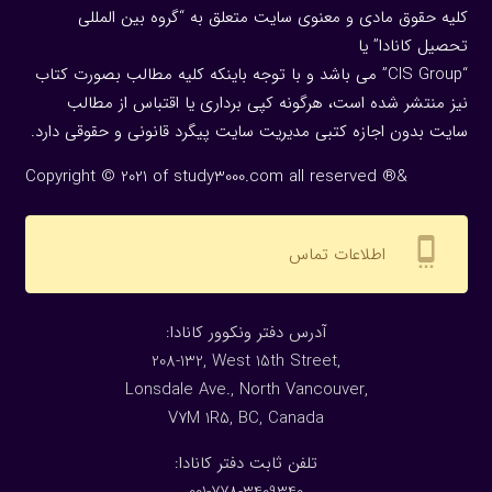
کلیه حقوق مادی و معنوی سایت متعلق به “گروه بین المللی
تحصیل کانادا” یا
“CIS Group” می باشد و با توجه باینکه کلیه مطالب بصورت کتاب
نیز منتشر شده است، هرگونه كپی برداری یا اقتباس از مطالب
سایت بدون اجازه كتبی مدیریت سایت پیگرد قانونی و حقوقی دارد.
Copyright © 2021 of study3000.com all reserved ®&
settings_cell
اطلاعات تماس
:آدرس دفتر ونکوور کانادا
208-132, West 15th Street,
Lonsdale Ave., North Vancouver,
V7M 1R5, BC, Canada
:تلفن ثابت دفتر کانادا
001-778-3409340