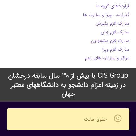
قراردادهای گروه ما
گذرنامه ، ویزا و سفارت ها
مدارک لازم پذیرش
مدارک لازم زبان
مدارک لازم مشمولین
مدارک لازم ویزا
مراکز و سازمان های مهم
CIS Group با بیش از 30 سال سابقه درخشان
در زمینه اعزام دانشجو به دانشگاههای معتبر
جهان
copyright
حقوق سایت