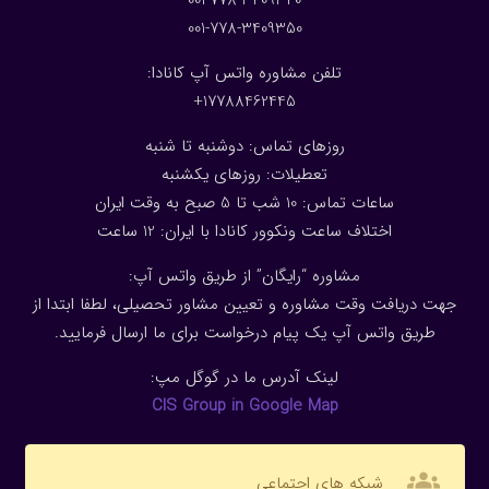
001-778-3409350
تلفن مشاوره واتس آپ کانادا:
17788462445+
روزهای تماس: دوشنبه تا شنبه
تعطیلات: روزهای یکشنبه
ساعات تماس: 10 شب تا 5 صبح به وقت ایران
اختلاف ساعت ونکوور کانادا با ایران: 1
2
ساعت
مشاوره “رایگان” از طریق واتس آپ:
جهت دریافت وقت مشاوره و تعیین مشاور تحصیلی، لطفا ابتدا از
طریق واتس آپ یک پیام درخواست برای ما ارسال فرمایید.
لینک آدرس ما در گوگل مپ:
CIS Group in Google Map
groups
شبکه های اجتماعی