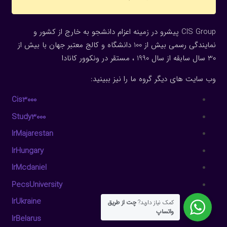
CIS Group پیشرو در زمینه اعزام دانشجو به خارج از کشور و
نمایندگی رسمی بیش از 100 دانشگاه و کالج معتبر جهان با بیش از
30 سال سابقه از سال 1990 ، مستقر در ونکوور کانادا
وب سایت های دیگر گروه ما را نیز ببینید:
Cis3000
Study3000
IrMajarestan
IrHungary
IrMcdaniel
PecsUniversity
IrUkraine
کمک نیاز دارید?
چت از طریق
واتساپ
IrBelarus