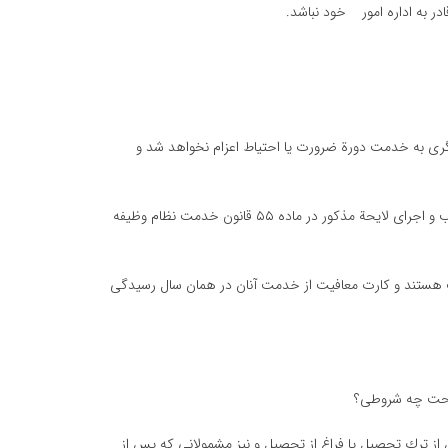
قادر به اداره امور خود نباشد.
دمت دیگری به خدمت دورة ضرورت یا احتیاط اعزام نخواهد شد و
ه/ مشمولین غیر غایبی كه دارای همسر یا فرزند تحت تكفل می باشند تا تصویب و اجرای لایحة مذكور در ماده ۵۵ قانون خدمت نظام وظیفه
، (ب) و (ج) از انجام خدمت دوره ضرورت (۲ سال) معاف هستند و كارت معافیت از خدمت آنان در همان سال رسیدگی
؟تحت چه شروطی؟
 از ترك تحصیل یا فراغ از تحصیل و نیز مشمولانی كه پس از