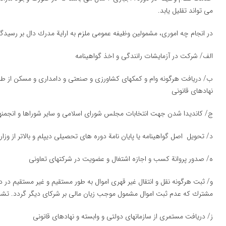
می تواند تقلیل یابد.
در انجام چه اموری، مشمولین وظیفه عمومی ملزم به ارایة مدرك دال بر رسی
الف/ شركت در آزمایشات رانندگی و اخذ گواهینامه
ب/ دریافت هرگونه وام و كمكهای كشاورزی و صنعتی و دامداری و مسكن از طری
نهادهای قانونی
ج/ كاندیدا شدن جهت انتخابات مجلس شورای اسلامی و سایر شوراها و انجمنها
د/ تحویل اصل گواهینامه یا پایان نامة دوره های تحصیلی دیپلم و بالاتر از وزار
ه/ صدور پروانة كسب و اجازه اشتغال و عضویت در شركتهای تعاونی
و/ ثبت هرگونه نقل و انتقال غیر قهری اموال به طور مستقیم و غیر مستقیم در د
مشترك كه عدم ثبت اموال مشمول موجب زیان مالی بر شركای دیگر گردد. ت
ز/ دریافت مستمری از سازمانهای دولتی و وابسته و نهادهای قانونی