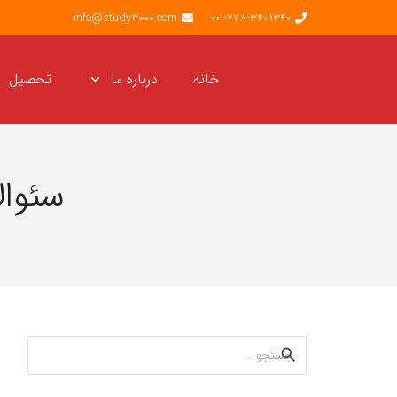
info@study3000.com
001-778-3409340
خانه
درباره ما
تحصیل
سئوال
جستجو
برای: