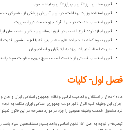
قانون معلمان ، پزشكان و پیراپزشكان وظیفه مصوب
قانون استفاده وزارت بهداشت، درمان و آموزش پزشكی از مشمولان خد
قانون احتساب خدمت در جبهة افراد جزو خدمت دورة ضرورت
قانون اجازه تردد فارغ التحصیلان فوق لیسانس و بالاتر و متخصصان 
قانون نحوه كمك به خانواده های مشمولینی كه با اعزام مشمول قدرت 
مقررات اعطاء امتیازات ویژه به ایثارگران و امدادجویان
قانون احتساب قسمتی از خدمت اعضاء بسیج نیروی مقاومت سپاه پاسدا
فصل اول- كلیات
ماده۱- دفاع از استقلال و تمامیت ارضی و نظام جمهوری اسلامی ایران و جان
اجرای این وظیفه كلیه اتباع ذكور دولت جمهوری اسلامی ایران مكلف به انجام
فرد مشمول خدمت وظیفه عمومی را جزء در موارد مصرحه در این قانون نمیتوا
تبصره۱- با توجه به اصل ۱۵۱ قانون اساسی واحد بسیج مستضعف