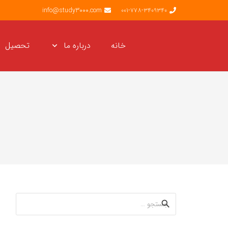
info@study3000.com
001-778-3409340
خانه
درباره ما
تحصیل
جستجو
برای: