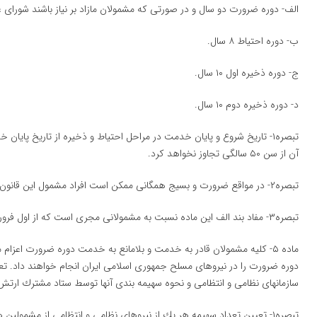
الف- دوره ضرورت دو سال و در صورتی كه مشمولان مازاد بر نیاز باشند شورای عالی دفاع میتو
ب- دوره احتیاط ۸ سال.
ج- دوره ذخیره اول ۱۰ سال.
د- دوره ذخیره دوم ۱۰ سال.
تبصره۱- تاریخ شروع و پایان خدمت در مراحل احتیاط و ذخیره از تاریخ پا
آن از سن ۵۰ سالگی تجاوز نخواهد كرد.
تبصره۲- در مواقع ضرورت و بسیج همگانی ممكن است افراد مشمول این قانون تا سن شصت سالگی نیز احضار شوند.
تبصره۳- مفاد بند الف این ماده نسبت به مشمولانی مجری است كه از اول فروردین ماه سال ۱۳۶۳ به خدمت اعزام شوند.
ماده ۵- كلیه مشمولان قادر به خدمت و بلامانع به خدمت دوره ضرورت اعز
دوره ضرورت را در نیروهای مسلح جمهوری اسلامی ایران انجام خواهند داد. تعی
سازمانهای نظامی و انتظامی و نحوه سهیمه بندی آنها توسط ستاد مشترك ارت
تبصره۱- تعیین تعداد سهیمه هر یك از نیروهای نظامی و انتظامی از مشمولی