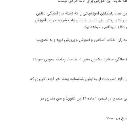
م نماید. این آموزش برای اناث الزامی نیست.
 سپاه پاسداران آموزشهائی را كه زمینه ساز آمادگی دفاعی
یرستان پیش بینی نماید. معلمان واجدشرایط در امر آموزش
ی دفاع غیرنظامی خواهد بود.
سداران انقلاب اسلامی و آموزش و پرورش تهیه و به تصویب
ماده۲- هر فرد ذكور ایرانی از اول فروردین ماه سالی كه طی آن سال وارد سن ۱۹ سالگی میشود مشمول مقررات خدمت وظیفه عمومی خواهد
ن تابع مندرجات اولیه اولین شناسنامه بوده هر گونه تغییری كه
تبصره- در صورتی كه اختلاف بین سن واقعی مشمول (طبق نظریه شورای پزشكی مندرج در تبصره ۱ ماده ۴۱ این قانون) و سن مندرج در