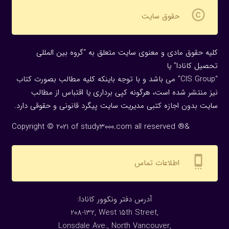
copyright
حقوق سایت
کلیه حقوق مادی و معنوی سایت متعلق به “گروه بین المللی
تحصیل کانادا” یا
“CIS Group” می باشد و با توجه باینکه کلیه مطالب بصورت کتاب
نیز منتشر شده است، هرگونه كپی برداری یا اقتباس از مطالب
سایت بدون اجازه كتبی مدیریت سایت پیگرد قانونی و حقوقی دارد.
Copyright © 2021 of study3000.com all reserved ®&
settings_cell
اطلاعات تماس
:آدرس دفتر ونکوور کانادا
208-132, West 15th Street,
Lonsdale Ave., North Vancouver,