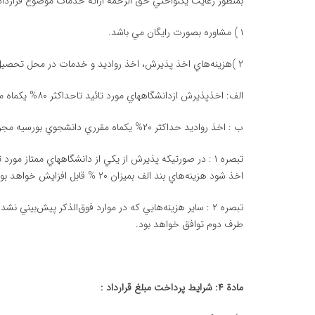
بمنظور رعايت يكنواختي حق الزحمه ارائه خدمات موضوع قراردا
۱ ) مشاوره بصورت رايگان مي باشد.
۲ )هزينه‌هاي اخذ پذيرش، اخذ رواديد و خدمات در محل تحصيل به قرار زير خواهد بود:
الف: اخذپذيرش ازدانشگاههاي مورد تائيد تاحداكثر ۸۰% يكماه مقرري دانشجوي بورسيه مجرد دركشور محل تحصيل
ب : اخذ رواديد حداكثر ۲۰% يكماه مقرري دانشجوي بورسيه مجرد در كشور محل تحصيل
تبصره ۱ : در صورتيكه پذيرش از يكي از دانشگاههاي ممتاز 
اخذ شود هزينه‌هاي بند الف بميزان ۲۰ % قابل افزايش خواهد بود.
تبصره ۲ : ساير هزينه‌هايي كه در موارد فوق‌الذكر پيش‌بيني
طرف دوم توافق خواهد بود.
مادة ۴: شرايط پرداخت مبلغ قرارداد :