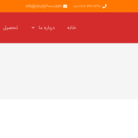
info@study3000.com
001-778-3409340
خانه
درباره ما
تحصیل