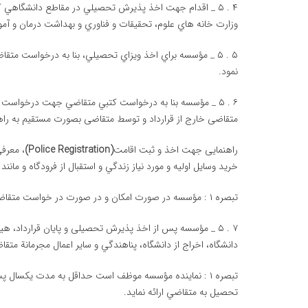
۴ . ۵ _ اقدام جهت اخذ پذيرش تحصيلي در مقاطع دانشگاهي ك
وزارت خانه هاي علوم، تحقيقات و فناوري و بهداشت درمان و آ
۵ . ۵ _ مؤسسه براي اخذ ويزاي تحصيلي، بنا به درخواست متقا
نمود.
۶ . ۵ _ مؤسسه بنا به درخواست كتبي متقاضي جهت درخواست 
متقاضی خارج از قرارداد و توسط متقاضی بصورت مستقیم به راهن
راهنمایی جهت اخذ و ثبت اقامت
(Police Registration)
، معرف
خريد وسايل اوليه و مورد نياز زندگي و استقبال از فرودگاه و مان
تبصره ۱ : مؤسسه در صورت امکان و در صورت در خواست متقاضي جهت اخذ رواديد همراهان، با پرداخت هزينه هاي مربوطه اقدام نمايد.
۷ . ۵ _ مؤسسه پس از اخذ پذیرش تحصیلی و پايان قرارداد، 
دانشگاه، اخراج از دانشگاه، پناهندگي و ساير اعمال مجرمانة مت
تبصره ۱ : نماينده مؤسسه موظف است حداقل به مدت يكسال
تحصيل به متقاضي ارائه نمايد.