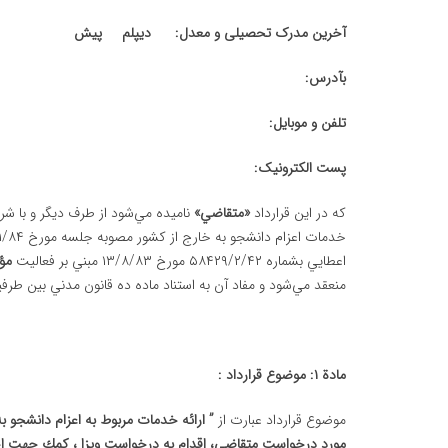
آخرین مدرک تحصیلی و معدل: دیپلم پیش
بآدرس:
تلفن و موبایل:
پست الکترونیک:
که در اين قرارداد
«متقاضي»
ناميده مي‌شود از طرف ديگر و با شر
اعطايي بشماره ۵۸۴۲۹/۲/۴۲ مورخ ۱۳/۸/۸۳ مبني بر فعاليت
مؤ
منعقد مي‌شود و مفاد آن به استناد ماده ده قانون مدني بين طرفين 
مادة ۱: موضوع قرارداد :
موضوع قرارداد عبارت از
” ارائه خدمات مربوط به اعزام دانشجو 
مورد درخواست متقاضي، اقدام به درخواست ويزا ، كمك جهت ا