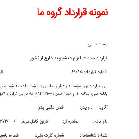
نمونه قرارداد گروه ما
بسمه تعالي
قرارداد خدمات اعزام دانشجو به خارج از كشور
شماره قرارداد: ۶۹/۹۵ تاريخ عقد قرارداد: ۲/۶/۱۳۹۵
بانك ملي، پلاك ۱۰، واحد۴ تلفن: ۸۸۴۲۷۱۰۰ كه دراين قرارداد
«مؤ
آقای: نام پدر: شغل دقیق پدر:
نام مادر: صادره از: تاریخ کامل تولد: / /۱۳۷۲
شماره شناسنامه: شماره کارت ملی: شماره پاسپو