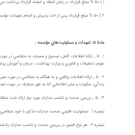
۱ ) ۵۰ % مبلغ قرارداد در زمان انعقاد و امضاء قرارداد پرداخت مي‌شود .
۲ ) ۵۰ % مبلغ قرارداد پس از اخذ پذیرش و انجام تعهدات مؤسسه قابل پرداخت خواهد بود.
مادة ۵: تعهدات و مسئوليت‌هاي مؤسسه :
۱ . ۵ _ ارائه اطلاعات كامل، صحيح و مستند، به متقاضي در مو
علوم، تحقيقات و فناوري و وزارت بهداشت ، درمان و آموزش پ
۲ . ۵ _ ارائه اطلاعات واقعي و به هنگام به متقاضي در مورد
زندگي، سكونت و ساير اطلاعاتي كه به طور متعارف در جهت تصم
۳ . ۵ _ بررسي صحت و تناسب مدارك مورد نياز ارائه شده متقاضي.
تبصره ۱ : مسئوليت قانوني صحت مدارك مذكور با خود متقاضي مي‌باشد.
تبصره ۲ : هر نوع قصور در بررسي صحت و تناسب مدارك يادشده به عهدة مؤسسه خواهد بود.