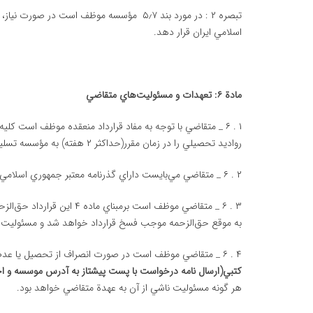
تبصره ۲ : در مورد بند ۵٫۷ مؤسسه موظف است 
اسلامي ايران قرار دهد.
مادة ۶: تعهدات و مسئوليت‌هاي متقاضي
۱ . ۶ _ متقاضي با توجه به مفاد قرارداد منعقده موظف است كل
رواديد تحصيلي را در زمان مقرر(حداکثر ۲ هفته) به مؤسسه تسليم نمايد. مسئوليت هرگونه تاخير در تحويل مدارك به عهده وي مي‌باشد.
۲ . ۶ _ متقاضي مي‌بايست داراي گذرنامه معتبر جمهوري اسلامي ايران بوده و به هيچ دليل ممنوع‌الخروج از كشور نباشد.
۳ . ۶ _ متقاضي موظف است بر
به موقع حق‌الزحمه موجب فسخ قرارداد خواهد شد و مسئوليت نا
۴ . ۶ _ متقاضي موظف است در صورت انصراف از تحصيل يا عدم اجراي مفاد قرارداد و تمايل به فسخ قرارداد، موضوع را در اسرع وقت
كتبي(ارسال نامه درخواست با پست پیشتاز به آدرس موسسه و اخ
هر گونه مسئوليت ناشي از آن به عهدة متقاضي خواهد بود.