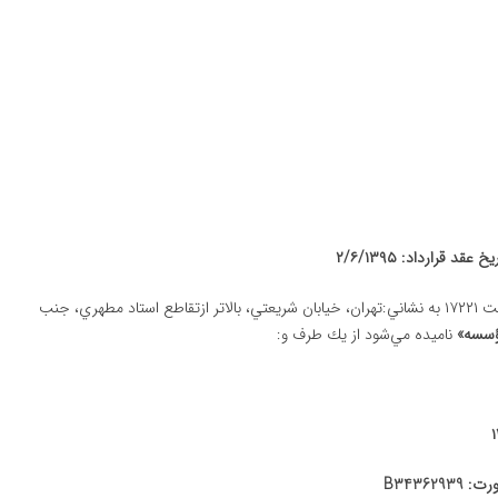
اين قرارداد بين مؤسسه رهياران دانش با مشخصات: به شماره ثبت ۱۷۲۲۱ به نشاني:تهران، خيابان شريعتي،‌ بالاتر ازتقاطع استاد مطهري، جنب
سسه»
ناميده مي‌شود از يك طرف و:
رت:
B34362939