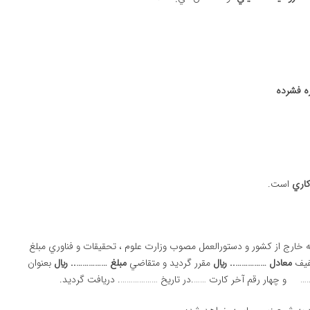
ه فشرده
است.
ارج از كشور و دستورالعمل مصوب وزارت علوم ، تحقيقات و فناوري مبلغ
فيف
معادل ……………..
ريال
مقرر گرديد و متقاضي
مبلغ …………….. ريال
بعنوان
… و چهار رقم آخر کارت …….در تاریخ ………………. دريافت گرديد.