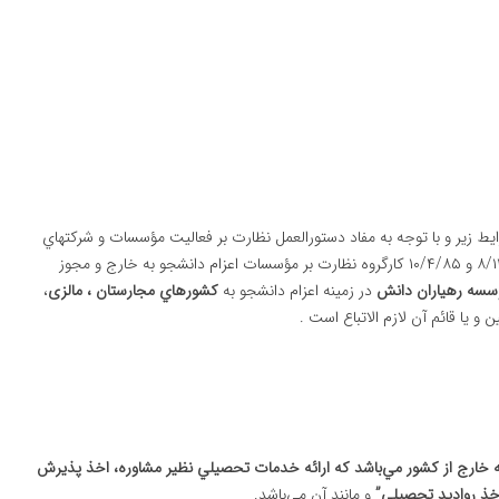
ايط زير و با توجه به مفاد دستورالعمل نظارت بر فعاليت مؤسسات و شركتهاي
خدمات اعزام دانشجو به خارج از كشور مصوبه جلسه مورخ ۸/۱۱/۸۴ و ۱۰/۴/۸۵ كارگروه نظارت بر مؤسسات اعزام دانشجو به خارج و مجوز
سسه رهياران دانش
در زمينه اعزام دانشجو به
كشورهاي مجارستان
،
مالزی
،
و يا قائم آن لازم الاتباع است .
به خارج از كشور مي‌باشد كه ارائه خدمات تحصيلي نظير مشاوره، اخذ پذيرش
خذ رواديد تحصيلي”
و مانند آن مي‌باشد.