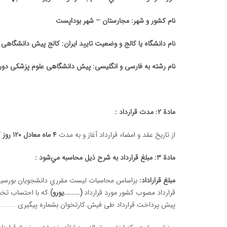
نام كشور و شهر: مجارستان
–
شهر بوداپست
نام
دانشگاه یا کالج و وضعیت تایید ایران: کالج پیش دانشگاهی
نام رشته به فارسی و انگلیسی: پیش دانشگاهی علوم پزشکی دور
مادة ۲: مدت قرارداد :
از تاريخ عقد و امضاء قرارداد آغاز و به مدت
۴ ماه معادل ۱۲۰ روز كاري
مادة ۳: مبلغ قرارداد به شرح ذيل محاسبه مي‌شود :
مبلغ قراراداد:
براساس محاسبات ليست مقرري دانشجويان بورسيه خ
قرارداد مصوب كشور مورد قرارداد
(……….یورو)
كه با احتساب تخ
پيش پرداخت قرارداد طی فیش کارتخوان بشماره پیگیری …………