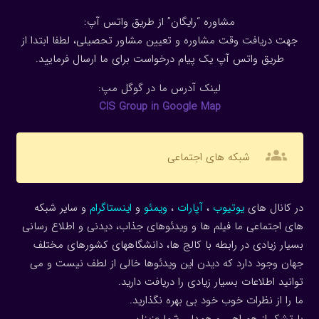
مشاوره “رایگان” از طریق واتس آپ:
جهت دریافت وقت مشاوره و تعیین مشاور تحصیلی، لطفا ابتدا از
طریق واتس آپ یک پیام درخواست برای ما ارسال فرمایید.
لینک آدرس ما در گوگل مپ:
CIS Group in Google Map
groups
شبکه های اجتماعی
در کانال های
یوتیوب
،
آپارات
،
ویمئو
و
اینستاگرام
و سایر شبکه
های اجتماعی ما فیلم ها و ویدئوهای جذاب، دیدنی و اطلاع رسانی
بسیار زیادی در رابطه با کالج ها، دانشگاههای کشورهای مختلف
جهان وجود دارد که دیدن این ویدئوها خالی از لطف نیست و می
توانید اطلاعات بسیار زیادی را دریافت دارید.
ما را از نظرات خوب خود بی بهره نگذارید.