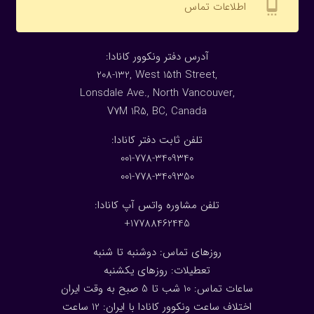
settings_cell
اطلاعات تماس
:آدرس دفتر ونکوور کانادا
208-132, West 15th Street,
Lonsdale Ave., North Vancouver,
V7M 1R5, BC, Canada
:تلفن ثابت دفتر کانادا
001-778-3409340
001-778-3409350
تلفن مشاوره واتس آپ کانادا:
17788462445+
روزهای تماس: دوشنبه تا شنبه
تعطیلات: روزهای یکشنبه
ساعات تماس: 10 شب تا 5 صبح به وقت ایران
اختلاف ساعت ونکوور کانادا با ایران: 1
2
ساعت