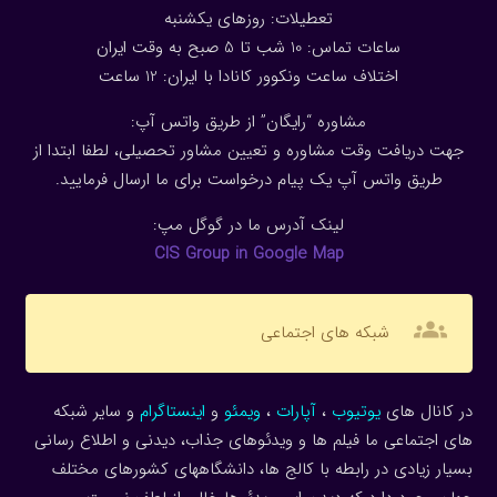
تعطیلات: روزهای یکشنبه
ساعات تماس: 10 شب تا 5 صبح به وقت ایران
اختلاف ساعت ونکوور کانادا با ایران: 1
2
ساعت
مشاوره “رایگان” از طریق واتس آپ:
جهت دریافت وقت مشاوره و تعیین مشاور تحصیلی، لطفا ابتدا از
طریق واتس آپ یک پیام درخواست برای ما ارسال فرمایید.
لینک آدرس ما در گوگل مپ:
CIS Group in Google Map
groups
شبکه های اجتماعی
در کانال های
یوتیوب
،
آپارات
،
ویمئو
و
اینستاگرام
و سایر شبکه
های اجتماعی ما فیلم ها و ویدئوهای جذاب، دیدنی و اطلاع رسانی
بسیار زیادی در رابطه با کالج ها، دانشگاههای کشورهای مختلف