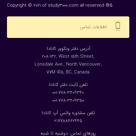
Copyright © 2021 of study3000.com all reserved ®&
settings_cell
اطلاعات تماس
:آدرس دفتر ونکوور کانادا
208-132, West 15th Street,
Lonsdale Ave., North Vancouver,
V7M 1R5, BC, Canada
:تلفن ثابت دفتر کانادا
001-778-3409340
001-778-3409350
تلفن مشاوره واتس آپ کانادا:
17788462445+
روزهای تماس: دوشنبه تا شنبه