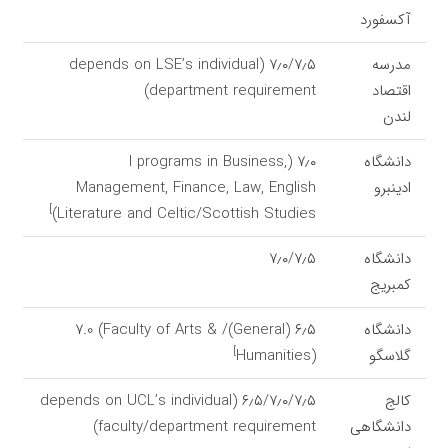
آکسفورد
مدرسه
۷٫۰/۷٫۵ (depends on LSE’s individual
اقتصاد
department requirement)
لندن
دانشگاه
۷٫۰ (l programs in Business,
ادینبرو
Management, Finance, Law, English
]
Literature and Celtic/Scottish Studies)
دانشگاه
۷٫۰/۷٫۵
کمبریج
دانشگاه
۶٫۵ (General)/ 7.0 (Faculty of Arts &
]
گلاسگو
Humanities)
کالج
۶٫۵/۷٫۰/۷٫۵ (depends on UCL’s individual
دانشگاهی
faculty/department requirement)