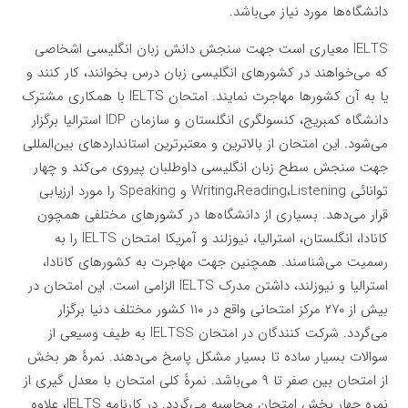
دانشگاه‌ها مورد نیاز می‌باشد.
IELTS معیاری است جهت سنجش دانش زبان انگلیسی اشخاصی
که می‌خواهند در کشورهای انگلیسی زبان درس بخوانند، کار کنند و
یا به آن کشورها مهاجرت نمایند. امتحان IELTS با همکاری مشترک
دانشگاه کمبریج، کنسولگری انگلستان و سازمان IDP استرالیا برگزار
می‌شود. این امتحان از بالاترین و معتبرترین استانداردهای بین‌المللی
جهت سنجش سطح زبان انگلیسی داوطلبان پیروی می‌کند و چهار
توانائی Writing،Reading،Listening و Speaking را مورد ارزیابی
قرار می‌دهد. بسیاری از دانشگاه‌ها در کشورهای مختلفی همچون
کانادا، انگلستان، استرالیا، نیوزلند و آمریکا امتحان IELTS را به
رسمیت می‌شناسند. همچنین جهت مهاجرت به کشورهای کانادا،
استرالیا و نیوزلند، داشتن مدرک IELTS الزامی است. این امتحان در
بیش از ۲۷۰ مرکز امتحانی واقع در ۱۱۰ کشور مختلف دنیا برگزار
می‌گردد. شرکت کنندگان در امتحان IELTSS به طیف وسیعی از
سوالات بسیار ساده تا بسیار مشکل پاسخ می‌دهند. نمرهٔ هر بخش
از امتحان بین صفر تا ۹ می‌باشد. نمرهٔ کلی امتحان با معدل گیری از
نمره چهار بخش امتحان محاسبه می‌گردد. در کارنامه IELTS، علاوه