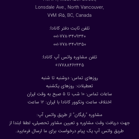
Lonsdale Ave., North Vancouver,
V7M 1R5, BC, Canada
:تلفن ثابت دفتر کانادا
001-778-3409340
001-778-3409350
تلفن مشاوره واتس آپ کانادا:
17788462445+
روزهای تماس: دوشنبه تا شنبه
تعطیلات: روزهای یکشنبه
ساعات تماس: 10 شب تا 5 صبح به وقت ایران
اختلاف ساعت ونکوور کانادا با ایران: 1
2
ساعت
مشاوره “رایگان” از طریق واتس آپ:
جهت دریافت وقت مشاوره و تعیین مشاور تحصیلی، لطفا ابتدا از
طریق واتس آپ یک پیام درخواست برای ما ارسال فرمایید.