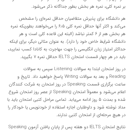
بر نمره کلی، نمره هر بخش بطور جداگانه ذکر می‌شود.
هر دانشگاه برای پذیرش متقاضیان حداقل نمره‌ای را مشخص
می‌کند و اکثر آنها حداقل نمره کلی ۶٫۵ را می‌خواهند بطوریکه نمره
هر بخش هم از ۶ کمتر نباشد (البته این قاعده کلی است و هر
دانشگاه شرایط خاص خود را دارد). به عنوان مثالی دیگر، برای اینکه
حداکثر امتیاز زبان انگلیسی را جهت مهاجرت به کانادا کسب نمایید،
باید در هر چهار قسمت امتحان IELTS حداقل نمره ۷ بگیرید.
در روز امتحان ابتدا به سوالات Listening سپس به سوالات
Reading و بعد به سوالات Writing پاسخ خواهید داد. تاریخ و
ساعت برگزاری قسمت Speaking در روز امتحان به شرکت کنندگان
اعلام می‌شود و معمولاً امتحان Speaking از عصر روز امتحان شروع
شده و بمدت ۵ روز ادامه می‌یابد. تمامی مراحل کتبی امتحان باید با
مداد نوشته شود و داوطلبان اجازه استفاده از خودنویس یا خودکار را
در هیچ مرحله‌ای از امتحان کتبی ندارند.
نتایج امتحان IELTS دو هفته پس از پایان یافتن آزمون Speaking