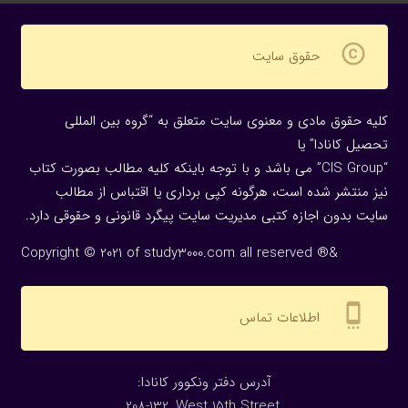
copyright
حقوق سایت
کلیه حقوق مادی و معنوی سایت متعلق به “گروه بین المللی
تحصیل کانادا” یا
“CIS Group” می باشد و با توجه باینکه کلیه مطالب بصورت کتاب
نیز منتشر شده است، هرگونه كپی برداری یا اقتباس از مطالب
سایت بدون اجازه كتبی مدیریت سایت پیگرد قانونی و حقوقی دارد.
Copyright © 2021 of study3000.com all reserved ®&
settings_cell
اطلاعات تماس
:آدرس دفتر ونکوور کانادا
208-132, West 15th Street,