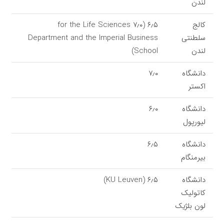
لندن
کالج
۶٫۵ (۷٫۰ for the Life Sciences
سلطنتی
Department and the Imperial Business
لندن
School)
دانشگاه
۷٫۰
اکستر
دانشگاه
۶٫۰
لیورپول
دانشگاه
۶٫۵
بیرمنگام
دانشگاه
۶٫۵ (KU Leuven)
کاتولیک
لون بلژیک