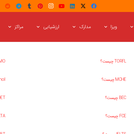
ویزا
مدارک
ارزشیابی
مراکز
TORFL چیست؟
OLIMO
MCHE چیست؟
uncil
BEC چیست؟
OET چیس
FCE چیست؟
CELTA