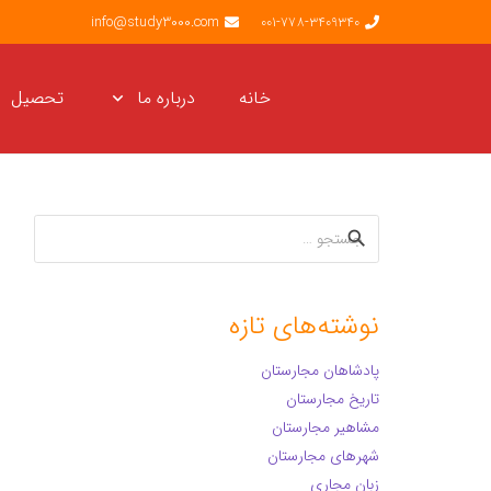
info@study3000.com
001-778-3409340
خانه
درباره ما
تحصیل
جستجو
برای:
نوشته‌های تازه
پادشاهان مجارستان
تاریخ مجارستان
مشاهیر مجارستان
شهرهای مجارستان
زبان مجاری