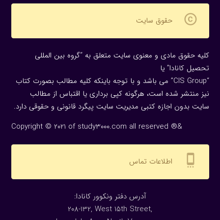
copyright
حقوق سایت
کلیه حقوق مادی و معنوی سایت متعلق به “گروه بین المللی
تحصیل کانادا” یا
“CIS Group” می باشد و با توجه باینکه کلیه مطالب بصورت کتاب
نیز منتشر شده است، هرگونه كپی برداری یا اقتباس از مطالب
سایت بدون اجازه كتبی مدیریت سایت پیگرد قانونی و حقوقی دارد.
Copyright © 2021 of study3000.com all reserved ®&
settings_cell
اطلاعات تماس
:آدرس دفتر ونکوور کانادا
208-132, West 15th Street,