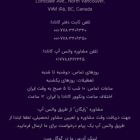
Lonsdale Ave., North Vancouver,
V7M 1R5, BC, Canada
:تلفن ثابت دفتر کانادا
001-778-3409340
001-778-3409350
تلفن مشاوره واتس آپ کانادا:
17788462445+
روزهای تماس: دوشنبه تا شنبه
تعطیلات: روزهای یکشنبه
ساعات تماس: 10 شب تا 5 صبح به وقت ایران
اختلاف ساعت ونکوور کانادا با ایران: 1
2
ساعت
مشاوره “رایگان” از طریق واتس آپ:
جهت دریافت وقت مشاوره و تعیین مشاور تحصیلی، لطفا ابتدا از
طریق واتس آپ یک پیام درخواست برای ما ارسال فرمایید.
لینک آدرس ما در گوگل مپ: