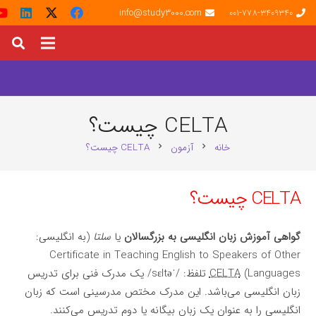
info@study3000.com
001-778-3409340
CELTA چیست؟
خانه
آزمون
CELTA چیست؟
chevron_right
chevron_right
CELTA چیست؟
گواهی آموزش زبان انگلیسی به بزرگسالان
یا
سلتا
(به انگلیسی:
Certificate in Teaching English to Speakers of Other
Languages
)
CELTA
تلفظ: /ˈsɛltə/ یک مدرک فنی برای تدریس
زبان انگلیسی می‌باشد. این مدرک مختص مدرسینی است که زبان
انگلیسی را به عنوان یک زبان بیگانه یا دوم تدریس می‌کنند.