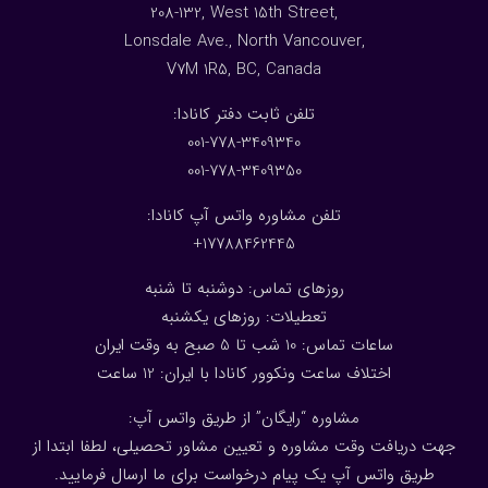
208-132, West 15th Street,
Lonsdale Ave., North Vancouver,
V7M 1R5, BC, Canada
:تلفن ثابت دفتر کانادا
001-778-3409340
001-778-3409350
تلفن مشاوره واتس آپ کانادا:
17788462445+
روزهای تماس: دوشنبه تا شنبه
تعطیلات: روزهای یکشنبه
ساعات تماس: 10 شب تا 5 صبح به وقت ایران
اختلاف ساعت ونکوور کانادا با ایران: 1
2
ساعت
مشاوره “رایگان” از طریق واتس آپ:
جهت دریافت وقت مشاوره و تعیین مشاور تحصیلی، لطفا ابتدا از
طریق واتس آپ یک پیام درخواست برای ما ارسال فرمایید.