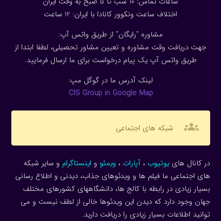
ساعات تماس: 10 شب تا 5 صبح به وقت ایران
اختلاف ساعت ونکوور کانادا با ایران: 1
2
ساعت
مشاوره “رایگان” از طریق واتس آپ:
جهت دریافت وقت مشاوره و تعیین مشاور تحصیلی، لطفا ابتدا از
طریق واتس آپ یک پیام درخواست برای ما ارسال فرمایید.
لینک آدرس ما در گوگل مپ:
CIS Group in Google Map
groups
شبکه های اجتماعی
در کانال های
یوتیوب
،
آپارات
،
ویمئو
و
اینستاگرام
و سایر شبکه
های اجتماعی ما فیلم ها و ویدئوهای جذاب، دیدنی و اطلاع رسانی
بسیار زیادی در رابطه با کالج ها، دانشگاههای کشورهای مختلف
جهان وجود دارد که دیدن این ویدئوها خالی از لطف نیست و می
توانید اطلاعات بسیار زیادی را دریافت دارید.