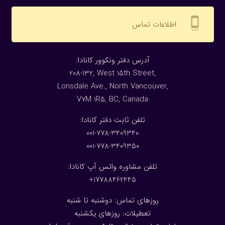
settings_cell
اطلاعات تماس
:آدرس دفتر ونکوور کانادا
208-132, West 15th Street,
Lonsdale Ave., North Vancouver,
V7M 1R5, BC, Canada
:تلفن ثابت دفتر کانادا
001-778-3409340
001-778-3409350
تلفن مشاوره واتس آپ کانادا:
17788462445+
روزهای تماس: دوشنبه تا شنبه
تعطیلات: روزهای یکشنبه