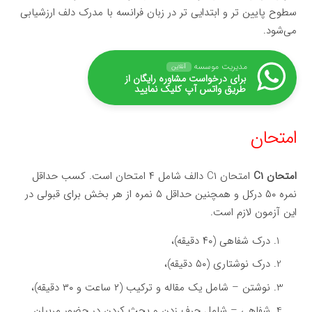
سطوح پایین تر و ابتدایی تر در زبان فرانسه با مدرک دلف ارزشیابی
می‌شود.
مدیریت موسسه
آنلاین
برای درخواست مشاوره رایگان از
طریق واتس آپ کلیک نمایید
امتحان
امتحان C۱
امتحان C۱ دالف شامل ۴ امتحان است. کسب حداقل
نمره ۵۰ درکل و همچنین حداقل ۵ نمره از هر بخش برای قبولی در
این آزمون لازم است.
درک شفاهی (۴۰ دقیقه)،
درک نوشتاری (۵۰ دقیقه)،
نوشتن – شامل یک مقاله و ترکیب (۲ ساعت و ۳۰ دقیقه)،
شفاهی – شامل حرف زدن و بحث کردن در حضور مربیان