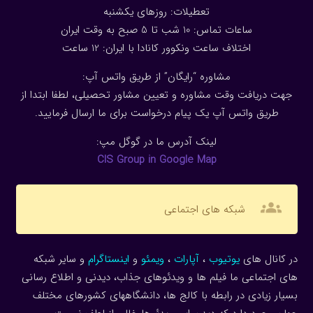
تعطیلات: روزهای یکشنبه
ساعات تماس: 10 شب تا 5 صبح به وقت ایران
اختلاف ساعت ونکوور کانادا با ایران: 1
2
ساعت
مشاوره “رایگان” از طریق واتس آپ:
جهت دریافت وقت مشاوره و تعیین مشاور تحصیلی، لطفا ابتدا از
طریق واتس آپ یک پیام درخواست برای ما ارسال فرمایید.
لینک آدرس ما در گوگل مپ:
CIS Group in Google Map
groups
شبکه های اجتماعی
در کانال های
یوتیوب
،
آپارات
،
ویمئو
و
اینستاگرام
و سایر شبکه
های اجتماعی ما فیلم ها و ویدئوهای جذاب، دیدنی و اطلاع رسانی
بسیار زیادی در رابطه با کالج ها، دانشگاههای کشورهای مختلف