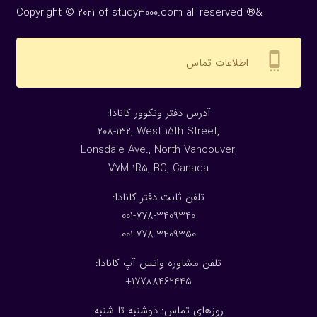
Copyright © 2021 of study3000.com all reserved ®&
settings_cell
اطلاعات تماس
:آدرس دفتر ونکوور کانادا
208-132, West 15th Street,
Lonsdale Ave., North Vancouver,
V7M 1R5, BC, Canada
:تلفن ثابت دفتر کانادا
001-778-3409340
001-778-3409350
تلفن مشاوره واتس آپ کانادا:
17788462445+
روزهای تماس: دوشنبه تا شنبه