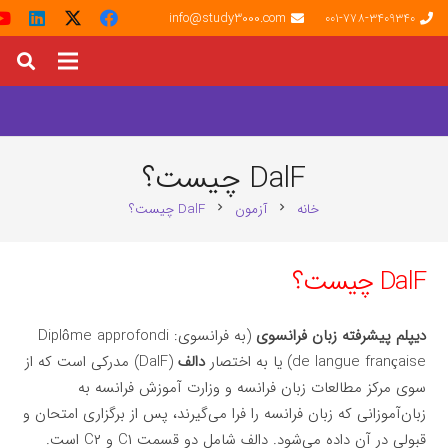
info@study3000.com
001-778-3409340
DalF چیست؟
خانه
آزمون
DalF چیست؟
chevron_right
chevron_right
DalF چیست؟
دیپلم پیشرفته زبان فرانسوی
(به فرانسوی:
Diplôme approfondi
de langue française
) یا به اختصار
دالف
(DalF) مدرکی است که از
سوی مرکز مطالعات زبان فرانسه و وزارت آموزش فرانسه به
زبان‌آموزانی که زبان فرانسه را فرا می‌گیرند، پس از برگزاری امتحان و
قبولی در آن داده می‌شود. دالف شامل دو قسمت C۱ و C۲ است.