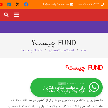
info@study3000.com
001-778-3409340
FUND چیست؟
خانه
اصطلاحات تحصیلی
FUND چیست؟
chevron_right
chevron_right
FUND
چیست؟
مدیریت موسسه
آنلاین
برای درخواست مشاوره رایگان از
طریق واتس آپ کلیک نمایید
دانشجویان متقاضی تحصیل در خارج از کشور در مقاطع مختلف
مانند کارشناسی ارشد و دکترا می توانند برای دریافت فاند تحصیلی