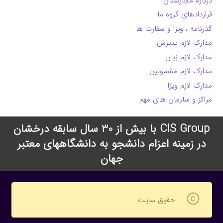
درباره مجارستان
قراردادهای گروه ما
گذرنامه ، ویزا و سفارت ها
مدارک لازم پذیرش
مدارک لازم زبان
مدارک لازم مشمولین
مدارک لازم ویزا
مراکز و سازمان های مهم
CIS Group با بیش از 30 سال سابقه درخشان
در زمینه اعزام دانشجو به دانشگاههای معتبر
جهان
copyright
حقوق سایت