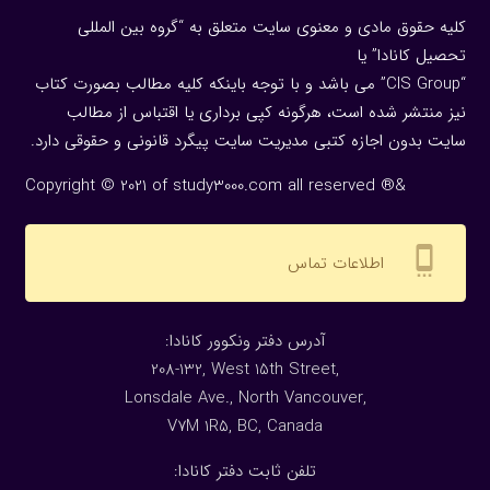
کلیه حقوق مادی و معنوی سایت متعلق به “گروه بین المللی
تحصیل کانادا” یا
“CIS Group” می باشد و با توجه باینکه کلیه مطالب بصورت کتاب
نیز منتشر شده است، هرگونه كپی برداری یا اقتباس از مطالب
سایت بدون اجازه كتبی مدیریت سایت پیگرد قانونی و حقوقی دارد.
Copyright © 2021 of study3000.com all reserved ®&
settings_cell
اطلاعات تماس
:آدرس دفتر ونکوور کانادا
208-132, West 15th Street,
Lonsdale Ave., North Vancouver,
V7M 1R5, BC, Canada
:تلفن ثابت دفتر کانادا