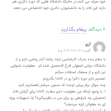
خود صرف می کنند.در حالیکه دانشگاه هایی که دوره دکتری هم
دارند این فاند را به دانشجویان دکتری خود اختصاص می دهند.
2
دیدگاه
.
پیغام بگذارید
آرزو
آگوست 24, 2019 7:39 ق.ظ
با سلام بنده مدرک کارشناسی ارشد رشته آمار ریاضی دارم و از
دانشگاه دولتی اصفهان فارغ التحصیل شده ام… معلولیت شنوایی
نیز دارم و از سمعک استفاده میکنم
تصمیم دارم دوره دکترا رو در کانادا بگذرونم
چند سوال برام پیش اومده که ممنون میشم راهنماییم کنید
۱. با وحود اینکه من معلولیت دارم سفارت کانادا برای گرفتن فاند
تحصیلی چه شرایطی رو برای من در نظرمیگیره‌؟ ایا تسهیلات ویژه
ای به معلولان ارایه میدهند‌؟
۲. آیا نیاز زبان اشاره ناشنوایان کشور کانادا رو یاد بگیرم؟