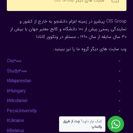
سایت های دیگر CIS Group
CIS Group پیشرو در زمینه اعزام دانشجو به خارج از کشور و
نمایندگی رسمی بیش از 100 دانشگاه و کالج معتبر جهان با بیش از
30 سال سابقه از سال 1990 ، مستقر در ونکوور کانادا
وب سایت های دیگر گروه ما را نیز ببینید:
Cis3000
Study3000
IrMajarestan
IrHungary
IrMcdaniel
PecsUniversity
IrUkraine
کمک نیاز دارید?
چت از طریق
واتساپ
IrBelarus