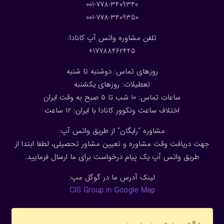
001-778-3409340
001-778-3409350
تلفن مشاوره واتس آپ کانادا:
17788462445+
روزهای تماس: دوشنبه تا شنبه
تعطیلات: روزهای یکشنبه
ساعات تماس: 10 شب تا 5 صبح به وقت ایران
اختلاف ساعت ونکوور کانادا با ایران: 1
2
ساعت
مشاوره “رایگان” از طریق واتس آپ:
جهت دریافت وقت مشاوره و تعیین مشاور تحصیلی، لطفا ابتدا از
طریق واتس آپ یک پیام درخواست برای ما ارسال فرمایید.
لینک آدرس ما در گوگل مپ:
CIS Group in Google Map