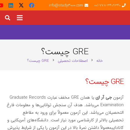
info@study3000.com
001-778-3409340
GRE چیست؟
خانه
اصطلاحات تحصیلی
GRE چیست؟
chevron_right
chevron_right
GRE چیست؟
آزمون
جی آر ای
یا همان GRE مخفف عبارت Graduate Records
Examination می‌باشد. هدف آن سنجش توانایی‌ها و معلومات فارغ
التحصیلان می‌باشد. این آزمون معمولاً برای ورود به مقاطع
تحصیلی بالاتر از کارشناسی مورد نیاز است. دانشگاه‌های آمریکایی و
کاناداییمعمولاً داشتن نمرهٔ بالا در این آزمون را یکی از شرایط پذیرش