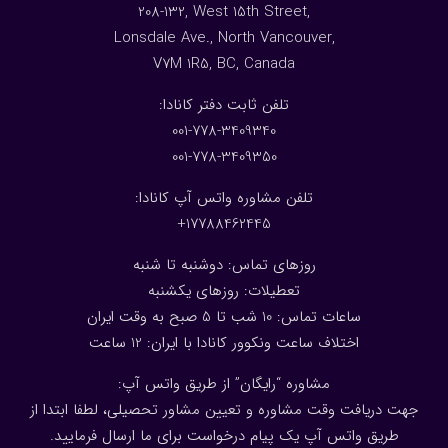
208-132, West 15th Street,
Lonsdale Ave., North Vancouver,
V7M 1R5, BC, Canada
:تلفن ثابت دفتر کانادا
001-778-3409340
001-778-3409350
تلفن مشاوره واتس آپ کانادا:
17788462445+
روزهای تماس: دوشنبه تا شنبه
تعطیلات: روزهای یکشنبه
ساعات تماس: 10 شب تا 5 صبح به وقت ایران
اختلاف ساعت ونکوور کانادا با ایران: 1
2
ساعت
مشاوره “رایگان” از طریق واتس آپ:
جهت دریافت وقت مشاوره و تعیین مشاور تحصیلی، لطفا ابتدا از
طریق واتس آپ یک پیام درخواست برای ما ارسال فرمایید.