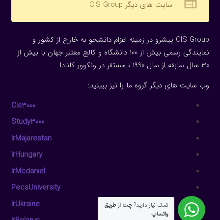
web
سایت های دیگر CIS Group
CIS Group پیشرو در زمینه اعزام دانشجو به خارج از کشور و
نمایندگی رسمی بیش از 100 دانشگاه و کالج معتبر جهان با بیش از
30 سال سابقه از سال 1990 ، مستقر در ونکوور کانادا
وب سایت های دیگر گروه ما را نیز ببینید:
Cis3000
Study3000
IrMajarestan
IrHungary
IrMcdaniel
PecsUniversity
IrUkraine
کمک نیاز دارید?
چت از طریق
واتساپ