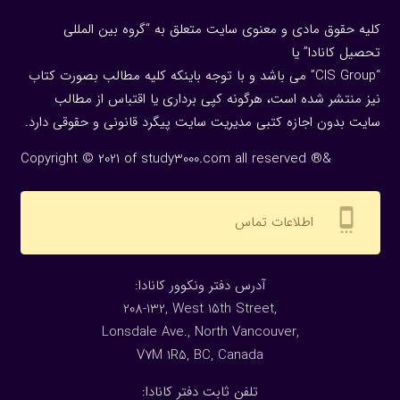
کلیه حقوق مادی و معنوی سایت متعلق به “گروه بین المللی
تحصیل کانادا” یا
“CIS Group” می باشد و با توجه باینکه کلیه مطالب بصورت کتاب
نیز منتشر شده است، هرگونه كپی برداری یا اقتباس از مطالب
سایت بدون اجازه كتبی مدیریت سایت پیگرد قانونی و حقوقی دارد.
Copyright © 2021 of study3000.com all reserved ®&
settings_cell
اطلاعات تماس
:آدرس دفتر ونکوور کانادا
208-132, West 15th Street,
Lonsdale Ave., North Vancouver,
V7M 1R5, BC, Canada
:تلفن ثابت دفتر کانادا