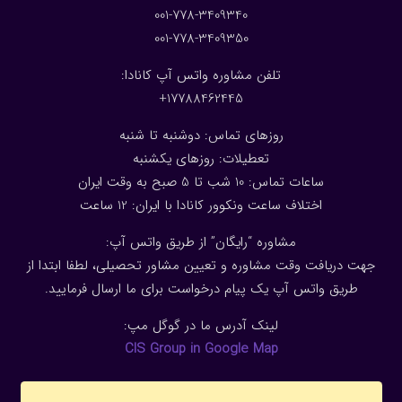
001-778-3409340
001-778-3409350
تلفن مشاوره واتس آپ کانادا:
17788462445+
روزهای تماس: دوشنبه تا شنبه
تعطیلات: روزهای یکشنبه
ساعات تماس: 10 شب تا 5 صبح به وقت ایران
اختلاف ساعت ونکوور کانادا با ایران: 1
2
ساعت
مشاوره “رایگان” از طریق واتس آپ:
جهت دریافت وقت مشاوره و تعیین مشاور تحصیلی، لطفا ابتدا از
طریق واتس آپ یک پیام درخواست برای ما ارسال فرمایید.
لینک آدرس ما در گوگل مپ:
CIS Group in Google Map