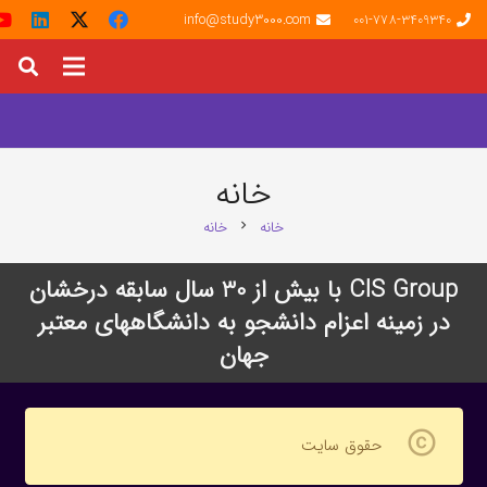
info@study3000.com
001-778-3409340
خانه
خانه
خانه
chevron_right
CIS Group با بیش از 30 سال سابقه درخشان
در زمینه اعزام دانشجو به دانشگاههای معتبر
جهان
copyright
حقوق سایت