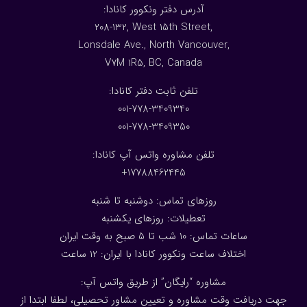
:آدرس دفتر ونکوور کانادا
208-132, West 15th Street,
Lonsdale Ave., North Vancouver,
V7M 1R5, BC, Canada
:تلفن ثابت دفتر کانادا
001-778-3409340
001-778-3409350
تلفن مشاوره واتس آپ کانادا:
17788462445+
روزهای تماس: دوشنبه تا شنبه
تعطیلات: روزهای یکشنبه
ساعات تماس: 10 شب تا 5 صبح به وقت ایران
اختلاف ساعت ونکوور کانادا با ایران: 1
2
ساعت
مشاوره “رایگان” از طریق واتس آپ:
جهت دریافت وقت مشاوره و تعیین مشاور تحصیلی، لطفا ابتدا از