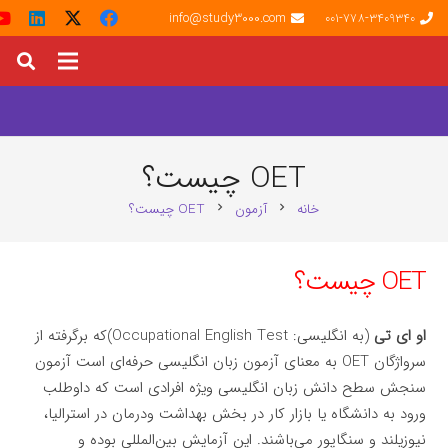
info@study3000.com
001-778-3409340
OET چیست؟
خانه
آزمون
OET چیست؟
chevron_right
chevron_right
OET چیست؟
او ای تی
(به انگلیسی:
Occupational English Test
)که برگرفته از
سرواژگان OET به معنای آزمون زبان انگلیسی حرفه‌ای است آزمون
سنجش سطح دانش زبان انگلیسی ویژه افرادی است که داوطلب
ورود به دانشگاه یا بازار کار در بخش بهداشت ودرمان در استرالیا،
نیوزیلند و سنگاپور می‌باشند. این آزمایش بین‌المللی بوده و