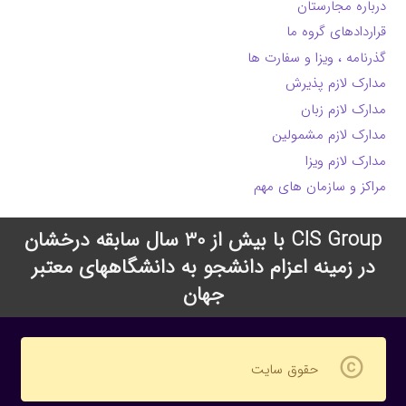
درباره مجارستان
قراردادهای گروه ما
گذرنامه ، ویزا و سفارت ها
مدارک لازم پذیرش
مدارک لازم زبان
مدارک لازم مشمولین
مدارک لازم ویزا
مراکز و سازمان های مهم
CIS Group با بیش از 30 سال سابقه درخشان
در زمینه اعزام دانشجو به دانشگاههای معتبر
جهان
copyright
حقوق سایت