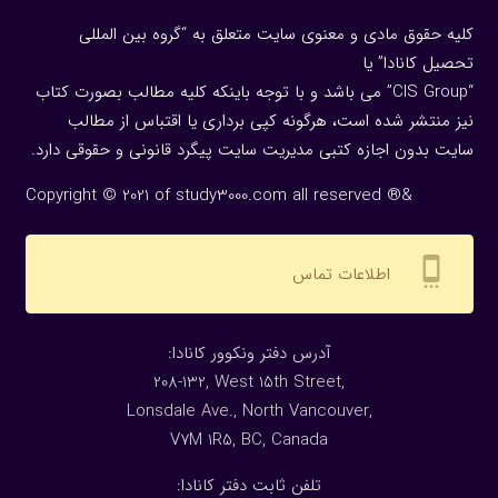
کلیه حقوق مادی و معنوی سایت متعلق به “گروه بین المللی
تحصیل کانادا” یا
“CIS Group” می باشد و با توجه باینکه کلیه مطالب بصورت کتاب
نیز منتشر شده است، هرگونه كپی برداری یا اقتباس از مطالب
سایت بدون اجازه كتبی مدیریت سایت پیگرد قانونی و حقوقی دارد.
Copyright © 2021 of study3000.com all reserved ®&
settings_cell
اطلاعات تماس
:آدرس دفتر ونکوور کانادا
208-132, West 15th Street,
Lonsdale Ave., North Vancouver,
V7M 1R5, BC, Canada
:تلفن ثابت دفتر کانادا