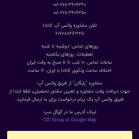
001-778-3409340
001-778-3409350
تلفن مشاوره واتس آپ کانادا:
17788462445+
روزهای تماس: دوشنبه تا شنبه
تعطیلات: روزهای یکشنبه
ساعات تماس: 10 شب تا 5 صبح به وقت ایران
اختلاف ساعت ونکوور کانادا با ایران: 1
2
ساعت
مشاوره “رایگان” از طریق واتس آپ:
جهت دریافت وقت مشاوره و تعیین مشاور تحصیلی، لطفا ابتدا از
طریق واتس آپ یک پیام درخواست برای ما ارسال فرمایید.
لینک آدرس ما در گوگل مپ:
CIS Group in Google Map