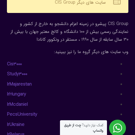
web
سایت های دیگر CIS Group
CIS Group پیشرو در زمینه اعزام دانشجو به خارج از کشور و
نمایندگی رسمی بیش از 100 دانشگاه و کالج معتبر جهان با بیش از
30 سال سابقه از سال 1990 ، مستقر در ونکوور کانادا
وب سایت های دیگر گروه ما را نیز ببینید:
Cis3000
Study3000
IrMajarestan
IrHungary
IrMcdaniel
PecsUniversity
IrUkraine
کمک نیاز دارید?
چت از طریق
واتساپ
IrBelarus